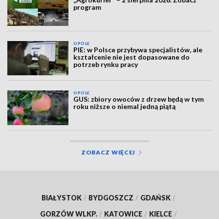
program
OPOLE
PIE: w Polsce przybywa specjalistów, ale
kształcenie nie jest dopasowane do
potrzeb rynku pracy
OPOLE
GUS: zbiory owoców z drzew będą w tym
roku niższe o niemal jedną piątą
ZOBACZ WIĘCEJ
BIAŁYSTOK
/
BYDGOSZCZ
/
GDAŃSK
/
GORZÓW WLKP.
/
KATOWICE
/
KIELCE
/