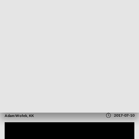
POWRÓT DO
OPOLE
TVP REGIONY
Przejazd tamą nad Jeziorem Nyskim
będzie możliwy?
2017-07-10
Adam Wołek, KK