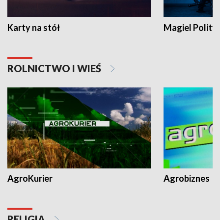
Karty na stół
Magiel Polity
ROLNICTWO I WIEŚ
AgroKurier
Agrobiznes
RELIGIA