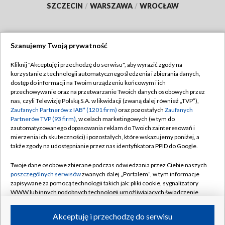
SZCZECIN
/
WARSZAWA
/
WROCŁAW
Szanujemy Twoją prywatność
Dołącz do nas:
Kliknij "Akceptuję i przechodzę do serwisu", aby wyrazić zgody na
korzystanie z technologii automatycznego śledzenia i zbierania danych,
TVP
dostęp do informacji na Twoim urządzeniu końcowym i ich
Abonament TVP
przechowywanie oraz na przetwarzanie Twoich danych osobowych przez
Regulamin TVP
nas, czyli Telewizję Polską S.A. w likwidacji (zwaną dalej również „TVP”),
Emisja w TVP
Zaufanych Partnerów z IAB* (1201 firm)
oraz pozostałych
Zaufanych
Polityka prywatności
Partnerów TVP (93 firm)
, w celach marketingowych (w tym do
Centrum informacji TVP
Moje zgody
zautomatyzowanego dopasowania reklam do Twoich zainteresowań i
mierzenia ich skuteczności) i pozostałych, które wskazujemy poniżej, a
Naziemna Telewizja Cyfrowa
Pomoc
także zgody na udostępnianie przez nas identyfikatora PPID do Google.
Sklep TVP
Biuro reklamy
Twoje dane osobowe zbierane podczas odwiedzania przez Ciebie naszych
Rada Programowa
poszczególnych serwisów
zwanych dalej „Portalem”, w tym informacje
Kontakt
zapisywane za pomocą technologii takich jak: pliki cookie, sygnalizatory
System NOS
WWW lub innych podobnych technologii umożliwiających świadczenie
dopasowanych i bezpiecznych usług, personalizację treści oraz reklam,
Informacje o nadawcy
Kanały
udostępnianie funkcji mediów społecznościowych oraz analizowanie
Akceptuję i przechodzę do serwisu
ruchu w Internecie.
Program dla prasy