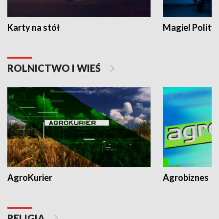
Karty na stół
Magiel Polity
ROLNICTWO I WIEŚ
AgroKurier
Agrobiznes
RELIGIA