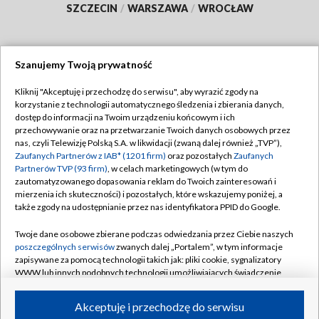
SZCZECIN
/
WARSZAWA
/
WROCŁAW
Szanujemy Twoją prywatność
Dołącz do nas:
Kliknij "Akceptuję i przechodzę do serwisu", aby wyrazić zgody na
korzystanie z technologii automatycznego śledzenia i zbierania danych,
TVP
dostęp do informacji na Twoim urządzeniu końcowym i ich
Abonament TVP
przechowywanie oraz na przetwarzanie Twoich danych osobowych przez
Regulamin TVP
nas, czyli Telewizję Polską S.A. w likwidacji (zwaną dalej również „TVP”),
Emisja w TVP
Zaufanych Partnerów z IAB* (1201 firm)
oraz pozostałych
Zaufanych
Polityka prywatności
Partnerów TVP (93 firm)
, w celach marketingowych (w tym do
Centrum informacji TVP
Moje zgody
zautomatyzowanego dopasowania reklam do Twoich zainteresowań i
mierzenia ich skuteczności) i pozostałych, które wskazujemy poniżej, a
Naziemna Telewizja Cyfrowa
Pomoc
także zgody na udostępnianie przez nas identyfikatora PPID do Google.
Sklep TVP
Biuro reklamy
Twoje dane osobowe zbierane podczas odwiedzania przez Ciebie naszych
Rada Programowa
poszczególnych serwisów
zwanych dalej „Portalem”, w tym informacje
Kontakt
zapisywane za pomocą technologii takich jak: pliki cookie, sygnalizatory
System NOS
WWW lub innych podobnych technologii umożliwiających świadczenie
dopasowanych i bezpiecznych usług, personalizację treści oraz reklam,
Informacje o nadawcy
Kanały
udostępnianie funkcji mediów społecznościowych oraz analizowanie
Akceptuję i przechodzę do serwisu
ruchu w Internecie.
Program dla prasy