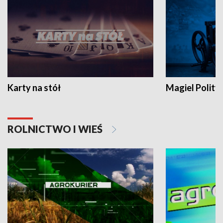
Karty na stół
Magiel Polity
ROLNICTWO I WIEŚ