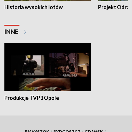
Historia wysokich lotów
Projekt Odra
INNE
Produkcje TVP3 Opole
BIAŁYSTOK
/
BYDGOSZCZ
/
GDAŃSK
/