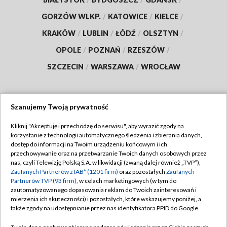
GORZÓW WLKP.
/
KATOWICE
/
KIELCE
/
KRAKÓW
/
LUBLIN
/
ŁÓDŹ
/
OLSZTYN
/
OPOLE
/
POZNAŃ
/
RZESZÓW
/
SZCZECIN
/
WARSZAWA
/
WROCŁAW
Szanujemy Twoją prywatność
Dołącz do nas:
Kliknij "Akceptuję i przechodzę do serwisu", aby wyrazić zgody na
korzystanie z technologii automatycznego śledzenia i zbierania danych,
TVP
dostęp do informacji na Twoim urządzeniu końcowym i ich
Abonament TVP
przechowywanie oraz na przetwarzanie Twoich danych osobowych przez
Regulamin TVP
nas, czyli Telewizję Polską S.A. w likwidacji (zwaną dalej również „TVP”),
Emisja w TVP
Zaufanych Partnerów z IAB* (1201 firm)
oraz pozostałych
Zaufanych
Polityka prywatności
Partnerów TVP (93 firm)
, w celach marketingowych (w tym do
Centrum informacji TVP
Moje zgody
zautomatyzowanego dopasowania reklam do Twoich zainteresowań i
mierzenia ich skuteczności) i pozostałych, które wskazujemy poniżej, a
Naziemna Telewizja Cyfrowa
Pomoc
także zgody na udostępnianie przez nas identyfikatora PPID do Google.
Sklep TVP
Biuro reklamy