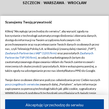
SZCZECIN
/
WARSZAWA
/
WROCŁAW
Szanujemy Twoją prywatność
Dołącz do nas:
Kliknij "Akceptuję i przechodzę do serwisu", aby wyrazić zgody na
korzystanie z technologii automatycznego śledzenia i zbierania danych,
TVP
dostęp do informacji na Twoim urządzeniu końcowym i ich
Abonament TVP
przechowywanie oraz na przetwarzanie Twoich danych osobowych przez
Regulamin TVP
nas, czyli Telewizję Polską S.A. w likwidacji (zwaną dalej również „TVP”),
Emisja w TVP
Zaufanych Partnerów z IAB* (1201 firm)
oraz pozostałych
Zaufanych
Polityka prywatności
Partnerów TVP (93 firm)
, w celach marketingowych (w tym do
Centrum informacji TVP
Moje zgody
zautomatyzowanego dopasowania reklam do Twoich zainteresowań i
mierzenia ich skuteczności) i pozostałych, które wskazujemy poniżej, a
Naziemna Telewizja Cyfrowa
Pomoc
także zgody na udostępnianie przez nas identyfikatora PPID do Google.
Sklep TVP
Biuro reklamy
Twoje dane osobowe zbierane podczas odwiedzania przez Ciebie naszych
Rada Programowa
poszczególnych serwisów
zwanych dalej „Portalem”, w tym informacje
Kontakt
zapisywane za pomocą technologii takich jak: pliki cookie, sygnalizatory
System NOS
WWW lub innych podobnych technologii umożliwiających świadczenie
dopasowanych i bezpiecznych usług, personalizację treści oraz reklam,
Informacje o nadawcy
Kanały
udostępnianie funkcji mediów społecznościowych oraz analizowanie
Akceptuję i przechodzę do serwisu
ruchu w Internecie.
Program dla prasy