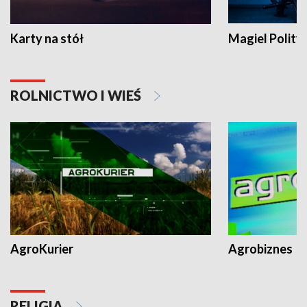
Karty na stół
Magiel Polity
ROLNICTWO I WIEŚ
AgroKurier
Agrobiznes
RELIGIA