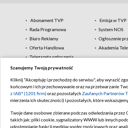
Abonament TVP
Emisja w TVP
Rada Programowa
System NOS
Biuro Reklamy
Ogłoszenie pr
Oferta Handlowa
Akademia Tele
Telegazeta ogłoszenia
Szanujemy Twoją prywatność
Regulamin TVP
Kliknij "Akceptuję i przechodzę do serwisu", aby wyrazić zg
końcowym i ich przechowywanie oraz na przetwarzanie Twoich
z IAB* (1201 firm)
oraz pozostałych
Zaufanych Partnerów T
mierzenia ich skuteczności) i pozostałych, które wskazujemy
Twoje dane osobowe zbierane podczas odwiedzania przez 
takich jak: pliki cookie, sygnalizatory WWW lub innych pod
udostępnianie funkcji mediów społecznościowych oraz anali