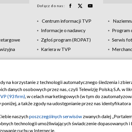
Dołącz do nas:
Centrum informacji TVP
Naziemna
Informacje o nadawcy
Program d
zetargowe
Zgłoś program (ROPAT)
Serwis fo
wizyjna
Kariera w TVP
Merchandi
Polityka prywatności
Moje zgody
Pomoc
Biuro re
ody na korzystanie z technologii automatycznego śledzenia i zbie
 danych osobowych przez nas, czyli Telewizję Polską S.A. w likw
VP (93 firm)
, w celach marketingowych (w tym do zautomatyzow
 poniżej, a także zgody na udostępnianie przez nas identyfikator
Ciebie naszych
poszczególnych serwisów
zwanych dalej „Portalem
obnych technologii umożliwiających świadczenie dopasowanych i be
zowanie ruchu w Internecie.