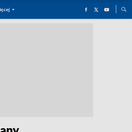
ęcej
wany