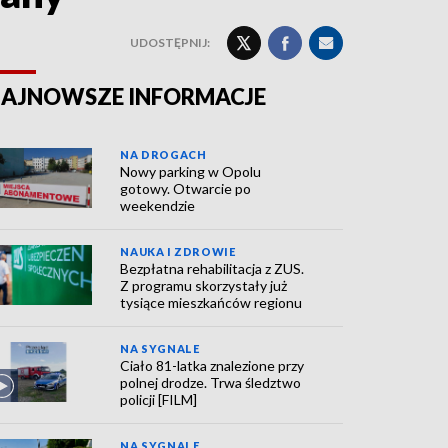
UDOSTĘPNIJ:
AJNOWSZE INFORMACJE
NA DROGACH
Nowy parking w Opolu
gotowy. Otwarcie po
weekendzie
NAUKA I ZDROWIE
Bezpłatna rehabilitacja z ZUS.
Z programu skorzystały już
tysiące mieszkańców regionu
NA SYGNALE
Ciało 81-latka znalezione przy
polnej drodze. Trwa śledztwo
policji [FILM]
NA SYGNALE