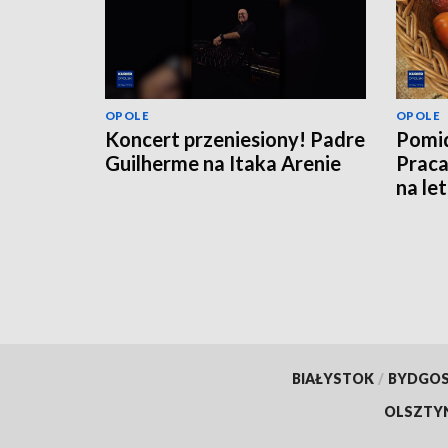
OPOLE
OPOLE
Koncert przeniesiony! Padre
Pomid
Guilherme na Itaka Arenie
Praca
na le
BIAŁYSTOK
/
BYDGO
OLSZTY