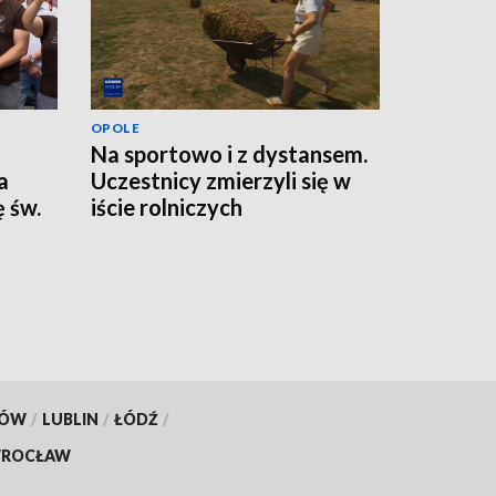
OPOLE
Na sportowo i z dystansem.
a
Uczestnicy zmierzyli się w
 św.
iście rolniczych
konkurencjach
KÓW
/
LUBLIN
/
ŁÓDŹ
/
ROCŁAW