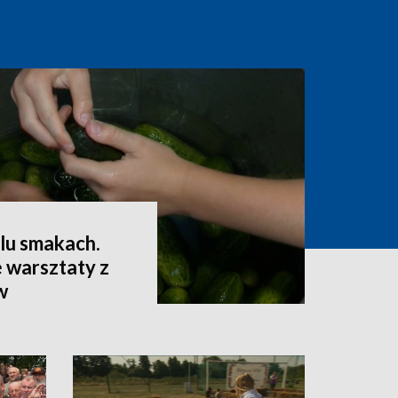
lu smakach.
 warsztaty z
w