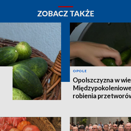
ZOBACZ TAKŻE
OPOLE
Opolszczyzna w wie
Międzypokoleniowe
robienia przetworó