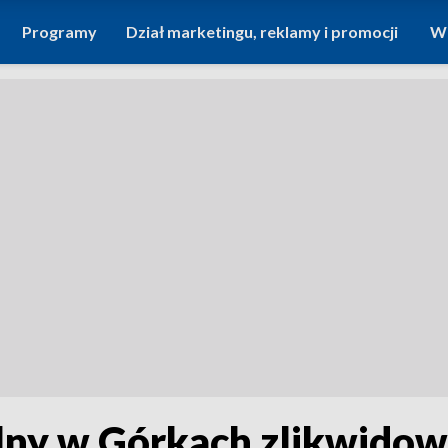
Programy
Dział marketingu, reklamy i promocji
Wi
lny w Górkach zlikwido