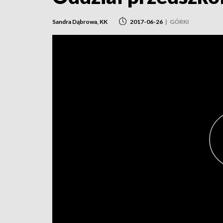
Sandra Dąbrowa, KK
2017-06-26
|
GÓRKI