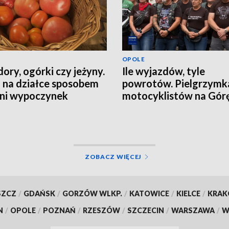
OPOLE
ory, ogórki czy jeżyny.
Ile wyjazdów, tyle
 na działce sposobem
powrotów. Pielgrzymk
tni wypoczynek
motocyklistów na Górę
Anny
ZOBACZ WIĘCEJ
SZCZ
/
GDAŃSK
/
GORZÓW WLKP.
/
KATOWICE
/
KIELCE
/
KRA
N
/
OPOLE
/
POZNAŃ
/
RZESZÓW
/
SZCZECIN
/
WARSZAWA
/
W