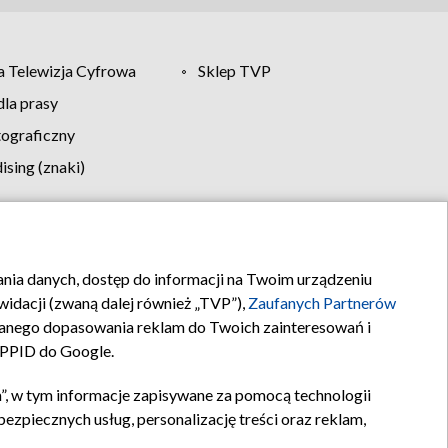
 Telewizja Cyfrowa
Sklep TVP
la prasy
tograficzny
sing (znaki)
klamy
Kontakt
rania danych, dostęp do informacji na Twoim urządzeniu
idacji (zwaną dalej również „TVP”),
Zaufanych Partnerów
anego dopasowania reklam do Twoich zainteresowań i
a PPID do Google.
”, w tym informacje zapisywane za pomocą technologii
zpiecznych usług, personalizację treści oraz reklam,