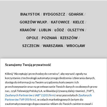
BIAŁYSTOK
/
BYDGOSZCZ
/
GDAŃSK
/
GORZÓW WLKP.
/
KATOWICE
/
KIELCE
/
KRAKÓW
/
LUBLIN
/
ŁÓDŹ
/
OLSZTYN
/
OPOLE
/
POZNAŃ
/
RZESZÓW
/
SZCZECIN
/
WARSZAWA
/
WROCŁAW
Szanujemy Twoją prywatność
Dołącz do nas:
Kliknij "Akceptuję i przechodzę do serwisu", aby wyrazić zgody na
korzystanie z technologii automatycznego śledzenia i zbierania danych,
TVP
dostęp do informacji na Twoim urządzeniu końcowym i ich
Abonament TVP
przechowywanie oraz na przetwarzanie Twoich danych osobowych przez
Regulamin TVP
nas, czyli Telewizję Polską S.A. w likwidacji (zwaną dalej również „TVP”),
Emisja w TVP
Zaufanych Partnerów z IAB* (1201 firm)
Polityka prywatności
oraz pozostałych
Zaufanych
Partnerów TVP (93 firm)
, w celach marketingowych (w tym do
Centrum informacji TVP
Moje zgody
zautomatyzowanego dopasowania reklam do Twoich zainteresowań i