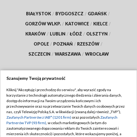
BIAŁYSTOK
/
BYDGOSZCZ
/
GDAŃSK
/
GORZÓW WLKP.
/
KATOWICE
/
KIELCE
/
KRAKÓW
/
LUBLIN
/
ŁÓDŹ
/
OLSZTYN
/
OPOLE
/
POZNAŃ
/
RZESZÓW
/
SZCZECIN
/
WARSZAWA
/
WROCŁAW
Szanujemy Twoją prywatność
Dołącz do nas:
Kliknij "Akceptuję i przechodzę do serwisu", aby wyrazić zgody na
korzystanie z technologii automatycznego śledzenia i zbierania danych,
TVP
dostęp do informacji na Twoim urządzeniu końcowym i ich
Abonament TVP
przechowywanie oraz na przetwarzanie Twoich danych osobowych przez
Regulamin TVP
nas, czyli Telewizję Polską S.A. w likwidacji (zwaną dalej również „TVP”),
Emisja w TVP
Polityka prywatności
Zaufanych Partnerów z IAB* (1201 firm)
oraz pozostałych
Zaufanych
Partnerów TVP (93 firm)
, w celach marketingowych (w tym do
Centrum informacji TVP
Moje zgody
zautomatyzowanego dopasowania reklam do Twoich zainteresowań i
mierzenia ich skuteczności) i pozostałych, które wskazujemy poniżej, a
Naziemna Telewizja Cyfrowa