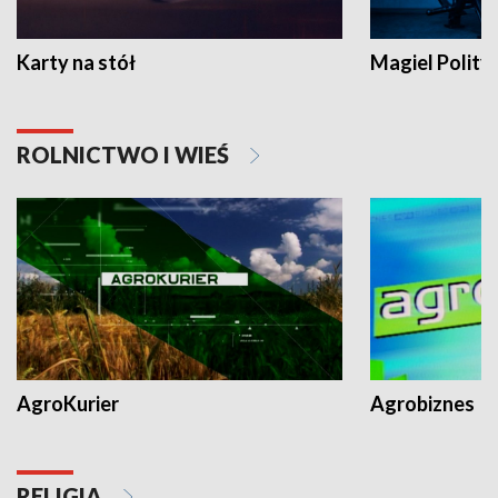
Karty na stół
Magiel Polity
ROLNICTWO I WIEŚ
AgroKurier
Agrobiznes
RELIGIA