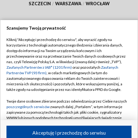
SZCZECIN
/
WARSZAWA
/
WROCŁAW
Szanujemy Twoją prywatność
Dołącz do nas:
Kliknij "Akceptuję i przechodzę do serwisu", aby wyrazić zgody na
korzystanie z technologii automatycznego śledzenia i zbierania danych,
TVP
dostęp do informacji na Twoim urządzeniu końcowym i ich
Abonament TVP
przechowywanie oraz na przetwarzanie Twoich danych osobowych przez
Regulamin TVP
nas, czyli Telewizję Polską S.A. w likwidacji (zwaną dalej również „TVP”),
Emisja w TVP
Zaufanych Partnerów z IAB* (1201 firm)
oraz pozostałych
Zaufanych
Polityka prywatności
Partnerów TVP (93 firm)
, w celach marketingowych (w tym do
Centrum informacji TVP
Moje zgody
zautomatyzowanego dopasowania reklam do Twoich zainteresowań i
mierzenia ich skuteczności) i pozostałych, które wskazujemy poniżej, a
Naziemna Telewizja Cyfrowa
Pomoc
także zgody na udostępnianie przez nas identyfikatora PPID do Google.
Sklep TVP
Biuro reklamy
Twoje dane osobowe zbierane podczas odwiedzania przez Ciebie naszych
Rada Programowa
poszczególnych serwisów
zwanych dalej „Portalem”, w tym informacje
Kontakt
zapisywane za pomocą technologii takich jak: pliki cookie, sygnalizatory
System NOS
WWW lub innych podobnych technologii umożliwiających świadczenie
dopasowanych i bezpiecznych usług, personalizację treści oraz reklam,
Informacje o nadawcy
Kanały
udostępnianie funkcji mediów społecznościowych oraz analizowanie
Akceptuję i przechodzę do serwisu
ruchu w Internecie.
Program dla prasy