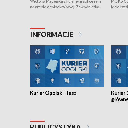
Wiktoria Madejska z kolejnym sukcesem
MGKS Cuk
na arenie ogólnokrajowej. Zawodniczka
lecie ist
Klubu Kolarskiego Ziemia Brzeska
odbył się
została podwójna Mistrzynią Polski
również o
Juniorów Młodszych w kolarstwie
Otwartyc
torowym.
plażowej
INFORMACJE
meczu Ko
Kurier Opolski Flesz
Kurier 
główn
PUBLICYSTYKA