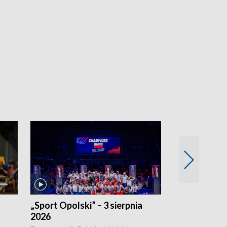
„Sport Opolski” – 3 sierpnia
„Sport Opolsk
2026
Reprezentacja P