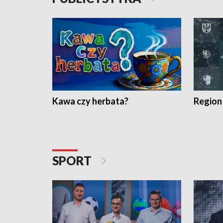
Kawa czy herbata?
Region
SPORT