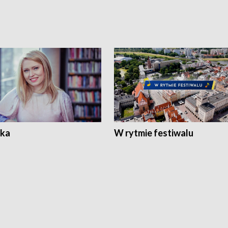
ka
W rytmie festiwalu