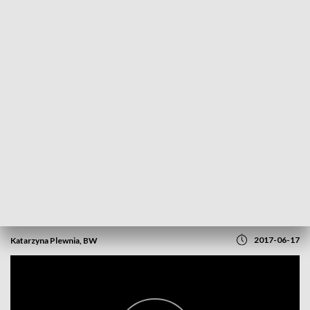
POWRÓT DO
OPOLE
TVP REGIONY
Zamek na deser
2017-06-17
Katarzyna Plewnia, BW