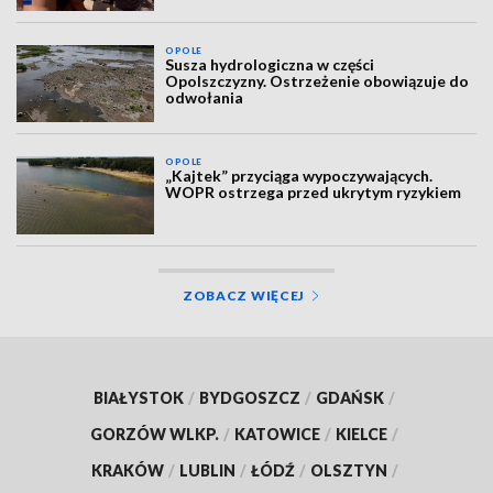
OPOLE
Susza hydrologiczna w części
Opolszczyzny. Ostrzeżenie obowiązuje do
odwołania
OPOLE
„Kajtek” przyciąga wypoczywających.
WOPR ostrzega przed ukrytym ryzykiem
ZOBACZ WIĘCEJ
BIAŁYSTOK
/
BYDGOSZCZ
/
GDAŃSK
/
GORZÓW WLKP.
/
KATOWICE
/
KIELCE
/
KRAKÓW
/
LUBLIN
/
ŁÓDŹ
/
OLSZTYN
/