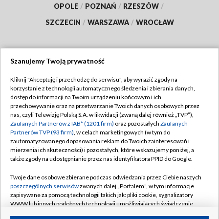
OPOLE
/
POZNAŃ
/
RZESZÓW
/
SZCZECIN
/
WARSZAWA
/
WROCŁAW
Szanujemy Twoją prywatność
Dołącz do nas:
Kliknij "Akceptuję i przechodzę do serwisu", aby wyrazić zgody na
korzystanie z technologii automatycznego śledzenia i zbierania danych,
TVP
dostęp do informacji na Twoim urządzeniu końcowym i ich
Abonament TVP
przechowywanie oraz na przetwarzanie Twoich danych osobowych przez
Regulamin TVP
nas, czyli Telewizję Polską S.A. w likwidacji (zwaną dalej również „TVP”),
Emisja w TVP
Polityka prywatności
Zaufanych Partnerów z IAB* (1201 firm)
oraz pozostałych
Zaufanych
Partnerów TVP (93 firm)
, w celach marketingowych (w tym do
Centrum informacji TVP
Moje zgody
zautomatyzowanego dopasowania reklam do Twoich zainteresowań i
mierzenia ich skuteczności) i pozostałych, które wskazujemy poniżej, a
Naziemna Telewizja Cyfrowa
Pomoc
także zgody na udostępnianie przez nas identyfikatora PPID do Google.
Sklep TVP
Biuro reklamy
Twoje dane osobowe zbierane podczas odwiedzania przez Ciebie naszych
Rada Programowa
Kontakt
poszczególnych serwisów
zwanych dalej „Portalem”, w tym informacje
zapisywane za pomocą technologii takich jak: pliki cookie, sygnalizatory
System NOS
WWW lub innych podobnych technologii umożliwiających świadczenie
dopasowanych i bezpiecznych usług, personalizację treści oraz reklam,
Informacje o nadawcy
Kanały