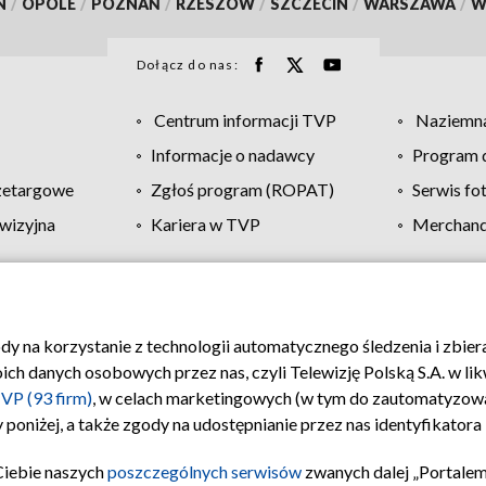
N
/
OPOLE
/
POZNAŃ
/
RZESZÓW
/
SZCZECIN
/
WARSZAWA
/
W
Dołącz do nas:
Centrum informacji TVP
Naziemna
Informacje o nadawcy
Program d
zetargowe
Zgłoś program (ROPAT)
Serwis fo
wizyjna
Kariera w TVP
Merchandi
Polityka prywatności
Moje zgody
Pomoc
Biuro re
ody na korzystanie z technologii automatycznego śledzenia i zbie
 danych osobowych przez nas, czyli Telewizję Polską S.A. w likw
VP (93 firm)
, w celach marketingowych (w tym do zautomatyzow
 poniżej, a także zgody na udostępnianie przez nas identyfikator
Ciebie naszych
poszczególnych serwisów
zwanych dalej „Portalem