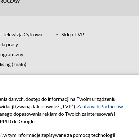
ROCŁAW
 Telewizja Cyfrowa
Sklep TVP
la prasy
tograficzny
sing (znaki)
klamy
Kontakt
rania danych, dostęp do informacji na Twoim urządzeniu
idacji (zwaną dalej również „TVP”),
Zaufanych Partnerów
anego dopasowania reklam do Twoich zainteresowań i
a PPID do Google.
”, w tym informacje zapisywane za pomocą technologii