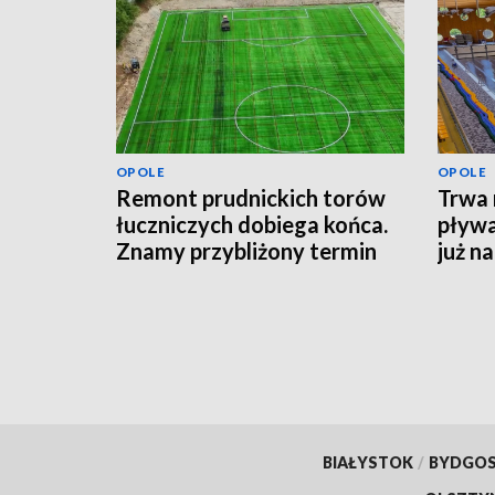
OPOLE
OPOLE
Remont prudnickich torów
Trwa 
łuczniczych dobiega końca.
pływa
Znamy przybliżony termin
już n
otwarcia obiektu
BIAŁYSTOK
/
BYDGO