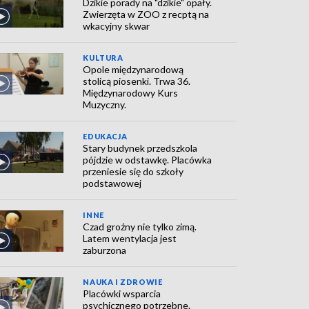
Dzikie porady na "dzikie" opały.
Zwierzęta w ZOO z recptą na
wkacyjny skwar
KULTURA
Opole międzynarodową
stolicą piosenki. Trwa 36.
Międzynarodowy Kurs
Muzyczny.
EDUKACJA
Stary budynek przedszkola
pójdzie w odstawkę. Placówka
przeniesie się do szkoły
podstawowej
INNE
Czad groźny nie tylko zimą.
Latem wentylacja jest
zaburzona
NAUKA I ZDROWIE
Placówki wsparcia
psychicznego potrzebne.