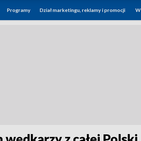
Programy
Dział marketingu, reklamy i promocji
Wi
wędkarzy z całej Polski