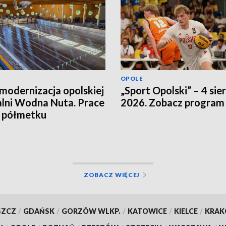
OPOLE
modernizacja opolskiej
„Sport Opolski” – 4 sie
lni Wodna Nuta. Prace
2026. Zobacz program
a półmetku
ZOBACZ WIĘCEJ
SZCZ
/
GDAŃSK
/
GORZÓW WLKP.
/
KATOWICE
/
KIELCE
/
KRA