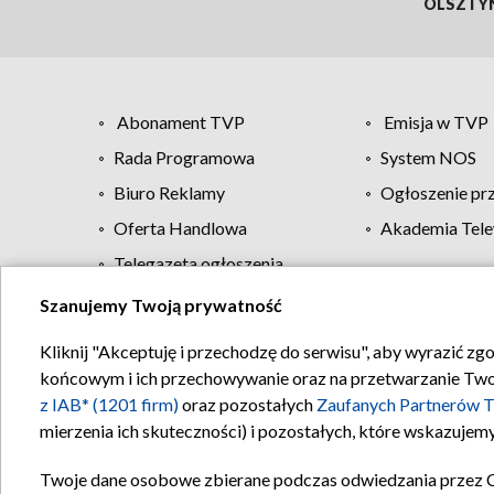
OLSZTY
Abonament TVP
Emisja w TVP
Rada Programowa
System NOS
Biuro Reklamy
Ogłoszenie pr
Oferta Handlowa
Akademia Tele
Telegazeta ogłoszenia
Szanujemy Twoją prywatność
Regulamin TVP
Kliknij "Akceptuję i przechodzę do serwisu", aby wyrazić zg
końcowym i ich przechowywanie oraz na przetwarzanie Twoich
z IAB* (1201 firm)
oraz pozostałych
Zaufanych Partnerów T
mierzenia ich skuteczności) i pozostałych, które wskazujemy
Twoje dane osobowe zbierane podczas odwiedzania przez 