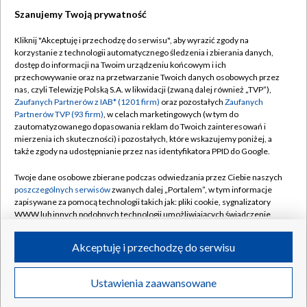
Szanujemy Twoją prywatność
Dołącz do nas:
Kliknij "Akceptuję i przechodzę do serwisu", aby wyrazić zgody na
korzystanie z technologii automatycznego śledzenia i zbierania danych,
TVP
dostęp do informacji na Twoim urządzeniu końcowym i ich
Abonament TVP
przechowywanie oraz na przetwarzanie Twoich danych osobowych przez
Regulamin TVP
nas, czyli Telewizję Polską S.A. w likwidacji (zwaną dalej również „TVP”),
Emisja w TVP
Zaufanych Partnerów z IAB* (1201 firm)
oraz pozostałych
Zaufanych
Polityka prywatności
Partnerów TVP (93 firm)
, w celach marketingowych (w tym do
Centrum informacji TVP
Moje zgody
zautomatyzowanego dopasowania reklam do Twoich zainteresowań i
mierzenia ich skuteczności) i pozostałych, które wskazujemy poniżej, a
Naziemna Telewizja Cyfrowa
Pomoc
także zgody na udostępnianie przez nas identyfikatora PPID do Google.
Sklep TVP
Biuro reklamy
Twoje dane osobowe zbierane podczas odwiedzania przez Ciebie naszych
Rada Programowa
poszczególnych serwisów
zwanych dalej „Portalem”, w tym informacje
Kontakt
zapisywane za pomocą technologii takich jak: pliki cookie, sygnalizatory
System NOS
WWW lub innych podobnych technologii umożliwiających świadczenie
dopasowanych i bezpiecznych usług, personalizację treści oraz reklam,
Informacje o nadawcy
Kanały
udostępnianie funkcji mediów społecznościowych oraz analizowanie
Akceptuję i przechodzę do serwisu
ruchu w Internecie.
Program dla prasy
©2026 Telewizja Polska S.A. w likwidacji
Biuro Reklamy
Twoje dane osobowe zbierane podczas odwiedzania przez Ciebie
Ustawienia zaawansowane
poszczególnych serwisów
na Portalu, takie jak adresy IP, identyfikatory
Ogłoszenie przetargowe
Twoich urządzeń końcowych i identyfikatory plików cookie, informacje o