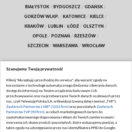
BIAŁYSTOK
/
BYDGOSZCZ
/
GDAŃSK
/
GORZÓW WLKP.
/
KATOWICE
/
KIELCE
/
KRAKÓW
/
LUBLIN
/
ŁÓDŹ
/
OLSZTYN
/
OPOLE
/
POZNAŃ
/
RZESZÓW
/
SZCZECIN
/
WARSZAWA
/
WROCŁAW
Szanujemy Twoją prywatność
Dołącz do nas:
Kliknij "Akceptuję i przechodzę do serwisu", aby wyrazić zgody na
korzystanie z technologii automatycznego śledzenia i zbierania danych,
TVP
dostęp do informacji na Twoim urządzeniu końcowym i ich
Abonament TVP
przechowywanie oraz na przetwarzanie Twoich danych osobowych przez
Regulamin TVP
nas, czyli Telewizję Polską S.A. w likwidacji (zwaną dalej również „TVP”),
Emisja w TVP
Polityka prywatności
Zaufanych Partnerów z IAB* (1201 firm)
oraz pozostałych
Zaufanych
Partnerów TVP (93 firm)
, w celach marketingowych (w tym do
Centrum informacji TVP
Moje zgody
zautomatyzowanego dopasowania reklam do Twoich zainteresowań i
mierzenia ich skuteczności) i pozostałych, które wskazujemy poniżej, a
Naziemna Telewizja Cyfrowa
Pomoc
także zgody na udostępnianie przez nas identyfikatora PPID do Google.