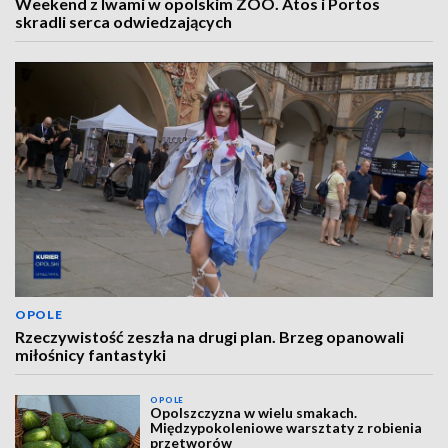
Weekend z lwami w opolskim ZOO. Atos i Portos
skradli serca odwiedzających
OPOLE
Rzeczywistość zeszła na drugi plan. Brzeg opanowali
miłośnicy fantastyki
OPOLE
Opolszczyzna w wielu smakach.
Międzypokoleniowe warsztaty z robienia
przetworów