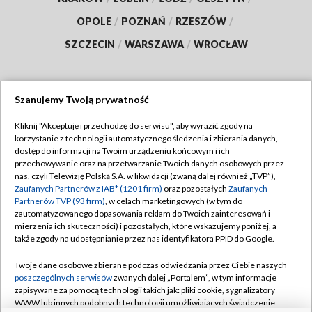
OPOLE
/
POZNAŃ
/
RZESZÓW
/
SZCZECIN
/
WARSZAWA
/
WROCŁAW
Szanujemy Twoją prywatność
Dołącz do nas:
Kliknij "Akceptuję i przechodzę do serwisu", aby wyrazić zgody na
korzystanie z technologii automatycznego śledzenia i zbierania danych,
TVP
dostęp do informacji na Twoim urządzeniu końcowym i ich
Abonament TVP
przechowywanie oraz na przetwarzanie Twoich danych osobowych przez
Regulamin TVP
nas, czyli Telewizję Polską S.A. w likwidacji (zwaną dalej również „TVP”),
Emisja w TVP
Polityka prywatności
Zaufanych Partnerów z IAB* (1201 firm)
oraz pozostałych
Zaufanych
Partnerów TVP (93 firm)
, w celach marketingowych (w tym do
Centrum informacji TVP
Moje zgody
zautomatyzowanego dopasowania reklam do Twoich zainteresowań i
mierzenia ich skuteczności) i pozostałych, które wskazujemy poniżej, a
Naziemna Telewizja Cyfrowa
Pomoc
także zgody na udostępnianie przez nas identyfikatora PPID do Google.
Sklep TVP
Biuro reklamy
Twoje dane osobowe zbierane podczas odwiedzania przez Ciebie naszych
Rada Programowa
Kontakt
poszczególnych serwisów
zwanych dalej „Portalem”, w tym informacje
zapisywane za pomocą technologii takich jak: pliki cookie, sygnalizatory
System NOS
WWW lub innych podobnych technologii umożliwiających świadczenie