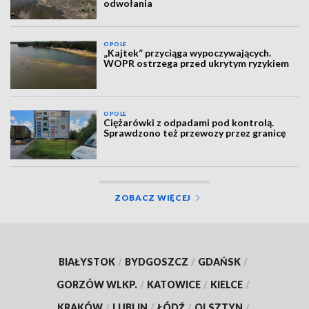
odwołania
OPOLE
„Kajtek” przyciąga wypoczywających.
WOPR ostrzega przed ukrytym ryzykiem
OPOLE
Ciężarówki z odpadami pod kontrolą.
Sprawdzono też przewozy przez granicę
ZOBACZ WIĘCEJ
BIAŁYSTOK
/
BYDGOSZCZ
/
GDAŃSK
/
GORZÓW WLKP.
/
KATOWICE
/
KIELCE
/
KRAKÓW
/
LUBLIN
/
ŁÓDŹ
/
OLSZTYN
/