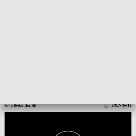
POWRÓT DO
OPOLE
TVP REGIONY
Wizyta ministra zdrowia
2017-06-12
Anna Święcicka, KK