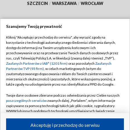
SZCZECIN
/
WARSZAWA
/
WROCŁAW
Szanujemy Twoją prywatność
Dołącz do nas:
Kliknij "Akceptuję i przechodzę do serwisu", aby wyrazić zgody na
korzystanie z technologii automatycznego śledzenia i zbierania danych,
TVP
dostęp do informacji na Twoim urządzeniu końcowym i ich
Abonament TVP
przechowywanie oraz na przetwarzanie Twoich danych osobowych przez
Regulamin TVP
nas, czyli Telewizję Polską S.A. w likwidacji (zwaną dalej również „TVP”),
Emisja w TVP
Zaufanych Partnerów z IAB* (1201 firm)
oraz pozostałych
Zaufanych
Polityka prywatności
Partnerów TVP (93 firm)
, w celach marketingowych (w tym do
Centrum informacji TVP
Moje zgody
zautomatyzowanego dopasowania reklam do Twoich zainteresowań i
mierzenia ich skuteczności) i pozostałych, które wskazujemy poniżej, a
Naziemna Telewizja Cyfrowa
Pomoc
także zgody na udostępnianie przez nas identyfikatora PPID do Google.
Sklep TVP
Biuro reklamy
Twoje dane osobowe zbierane podczas odwiedzania przez Ciebie naszych
Rada Programowa
poszczególnych serwisów
zwanych dalej „Portalem”, w tym informacje
Kontakt
zapisywane za pomocą technologii takich jak: pliki cookie, sygnalizatory
System NOS
WWW lub innych podobnych technologii umożliwiających świadczenie
dopasowanych i bezpiecznych usług, personalizację treści oraz reklam,
Informacje o nadawcy
Kanały
udostępnianie funkcji mediów społecznościowych oraz analizowanie
Akceptuję i przechodzę do serwisu
ruchu w Internecie.
Program dla prasy