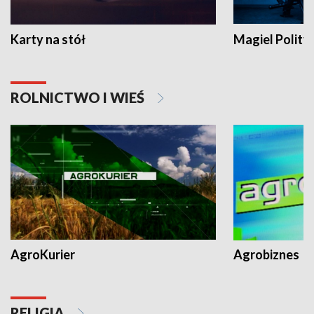
Karty na stół
Magiel Polity
ROLNICTWO I WIEŚ
AgroKurier
Agrobiznes
RELIGIA