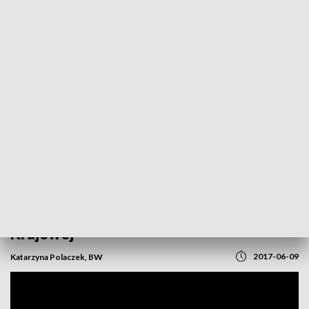
POWRÓT DO
OPOLE
TVP REGIONY
Uczniowie pamiętają o żołnierzach Armii
Krajowej
2017-06-09
Katarzyna Polaczek, BW