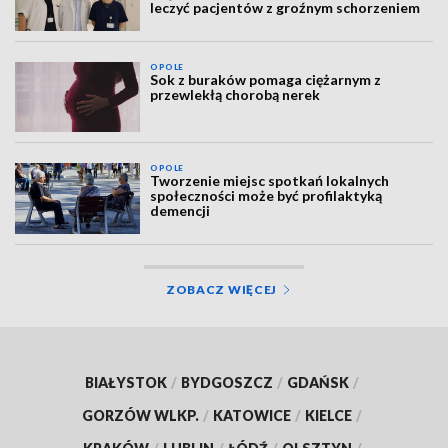
leczyć pacjentów z groźnym schorzeniem
OPOLE
Sok z buraków pomaga ciężarnym z
przewlekłą chorobą nerek
OPOLE
Tworzenie miejsc spotkań lokalnych
społeczności może być profilaktyką
demencji
ZOBACZ WIĘCEJ
BIAŁYSTOK
/
BYDGOSZCZ
/
GDAŃSK
/
GORZÓW WLKP.
/
KATOWICE
/
KIELCE
/