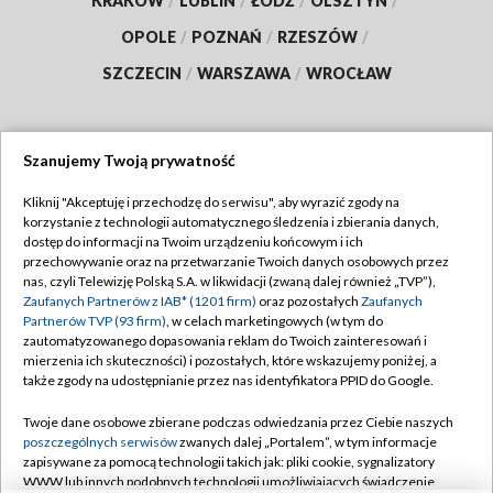
KRAKÓW
/
LUBLIN
/
ŁÓDŹ
/
OLSZTYN
/
OPOLE
/
POZNAŃ
/
RZESZÓW
/
SZCZECIN
/
WARSZAWA
/
WROCŁAW
Szanujemy Twoją prywatność
Dołącz do nas:
Kliknij "Akceptuję i przechodzę do serwisu", aby wyrazić zgody na
korzystanie z technologii automatycznego śledzenia i zbierania danych,
TVP
dostęp do informacji na Twoim urządzeniu końcowym i ich
Abonament TVP
przechowywanie oraz na przetwarzanie Twoich danych osobowych przez
Regulamin TVP
nas, czyli Telewizję Polską S.A. w likwidacji (zwaną dalej również „TVP”),
Emisja w TVP
Polityka prywatności
Zaufanych Partnerów z IAB* (1201 firm)
oraz pozostałych
Zaufanych
Partnerów TVP (93 firm)
, w celach marketingowych (w tym do
Centrum informacji TVP
Moje zgody
zautomatyzowanego dopasowania reklam do Twoich zainteresowań i
mierzenia ich skuteczności) i pozostałych, które wskazujemy poniżej, a
Naziemna Telewizja Cyfrowa
Pomoc
także zgody na udostępnianie przez nas identyfikatora PPID do Google.
Sklep TVP
Biuro reklamy
Twoje dane osobowe zbierane podczas odwiedzania przez Ciebie naszych
Rada Programowa
Kontakt
poszczególnych serwisów
zwanych dalej „Portalem”, w tym informacje
zapisywane za pomocą technologii takich jak: pliki cookie, sygnalizatory
System NOS
WWW lub innych podobnych technologii umożliwiających świadczenie