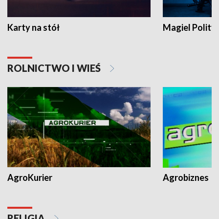
Karty na stół
Magiel Polity
ROLNICTWO I WIEŚ
AgroKurier
Agrobiznes
RELIGIA