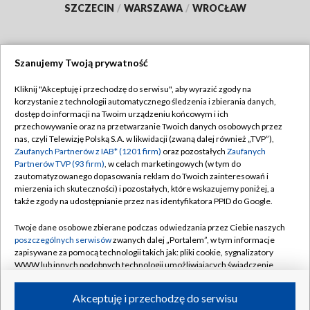
SZCZECIN
/
WARSZAWA
/
WROCŁAW
Szanujemy Twoją prywatność
Dołącz do nas:
Kliknij "Akceptuję i przechodzę do serwisu", aby wyrazić zgody na
korzystanie z technologii automatycznego śledzenia i zbierania danych,
TVP
dostęp do informacji na Twoim urządzeniu końcowym i ich
Abonament TVP
przechowywanie oraz na przetwarzanie Twoich danych osobowych przez
Regulamin TVP
nas, czyli Telewizję Polską S.A. w likwidacji (zwaną dalej również „TVP”),
Emisja w TVP
Zaufanych Partnerów z IAB* (1201 firm)
oraz pozostałych
Zaufanych
Polityka prywatności
Partnerów TVP (93 firm)
, w celach marketingowych (w tym do
Centrum informacji TVP
Moje zgody
zautomatyzowanego dopasowania reklam do Twoich zainteresowań i
mierzenia ich skuteczności) i pozostałych, które wskazujemy poniżej, a
Naziemna Telewizja Cyfrowa
Pomoc
także zgody na udostępnianie przez nas identyfikatora PPID do Google.
Sklep TVP
Biuro reklamy
Twoje dane osobowe zbierane podczas odwiedzania przez Ciebie naszych
Rada Programowa
poszczególnych serwisów
zwanych dalej „Portalem”, w tym informacje
Kontakt
zapisywane za pomocą technologii takich jak: pliki cookie, sygnalizatory
System NOS
WWW lub innych podobnych technologii umożliwiających świadczenie
dopasowanych i bezpiecznych usług, personalizację treści oraz reklam,
Informacje o nadawcy
Kanały
udostępnianie funkcji mediów społecznościowych oraz analizowanie
Akceptuję i przechodzę do serwisu
ruchu w Internecie.
Program dla prasy