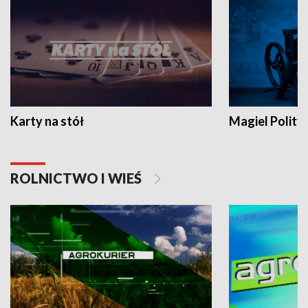
Karty na stół
Magiel Polity
ROLNICTWO I WIEŚ