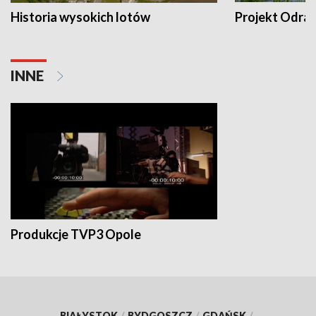
Historia wysokich lotów
Projekt Odra
INNE
Produkcje TVP3 Opole
BIAŁYSTOK
/
BYDGOSZCZ
/
GDAŃSK
/