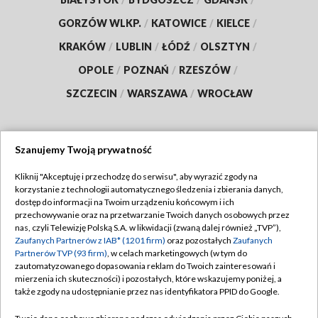
GORZÓW WLKP.
/
KATOWICE
/
KIELCE
/
KRAKÓW
/
LUBLIN
/
ŁÓDŹ
/
OLSZTYN
/
OPOLE
/
POZNAŃ
/
RZESZÓW
/
SZCZECIN
/
WARSZAWA
/
WROCŁAW
Szanujemy Twoją prywatność
Dołącz do nas:
Kliknij "Akceptuję i przechodzę do serwisu", aby wyrazić zgody na
korzystanie z technologii automatycznego śledzenia i zbierania danych,
TVP
dostęp do informacji na Twoim urządzeniu końcowym i ich
Abonament TVP
przechowywanie oraz na przetwarzanie Twoich danych osobowych przez
Regulamin TVP
nas, czyli Telewizję Polską S.A. w likwidacji (zwaną dalej również „TVP”),
Emisja w TVP
Zaufanych Partnerów z IAB* (1201 firm)
oraz pozostałych
Zaufanych
Polityka prywatności
Partnerów TVP (93 firm)
, w celach marketingowych (w tym do
Centrum informacji TVP
Moje zgody
zautomatyzowanego dopasowania reklam do Twoich zainteresowań i
mierzenia ich skuteczności) i pozostałych, które wskazujemy poniżej, a
Naziemna Telewizja Cyfrowa
Pomoc
także zgody na udostępnianie przez nas identyfikatora PPID do Google.
Sklep TVP
Biuro reklamy