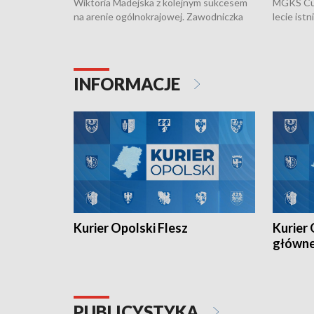
Wiktoria Madejska z kolejnym sukcesem
MGKS Cuk
na arenie ogólnokrajowej. Zawodniczka
lecie ist
Klubu Kolarskiego Ziemia Brzeska
odbył się
została podwójna Mistrzynią Polski
również o
Juniorów Młodszych w kolarstwie
Otwartyc
torowym.
plażowej
INFORMACJE
meczu Ko
Kurier Opolski Flesz
Kurier 
główn
PUBLICYSTYKA