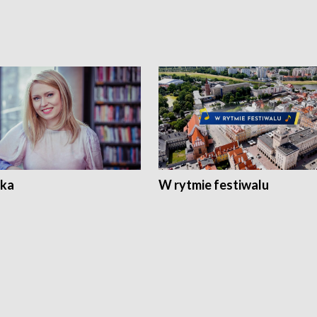
ka
W rytmie festiwalu