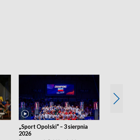
„Sport Opolski” – 3 sierpnia
„Sport Opolsk
2026
Reprezentacja P