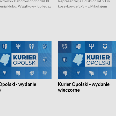
rownik Baborów obchodził 80-
Reprezentacja Polski do lat 21 w
nienia klubu. Wyjątkowy jubileusz
koszykówce 3x3 – z Mikołajem
 na sportowo. W programie
Kowalczykiem z opolskiego AZS-u 
 turnieju eliminacyjnym
składzie - wygrała dwa z trzech tur
h Mistrzostw w siatkówce
w ramach Ligi Narodów. Rywalizacja
 amatorów w Opolu oraz o
odbyła się w węgierskim Szolnok.
lejarza Opole. Zapraszamy!
Opolski - wydanie
Kurier Opolski - wydanie
e
wieczorne