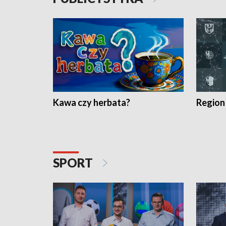
Kawa czy herbata?
Region
SPORT