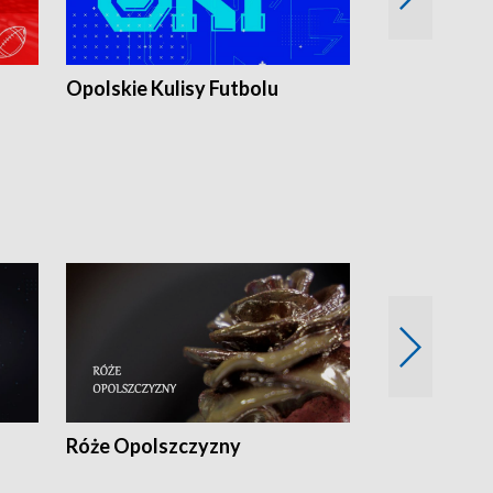
Opolskie Kulisy Futbolu
Złote chwile
sportu
Róże Opolszczyzny
Czas report