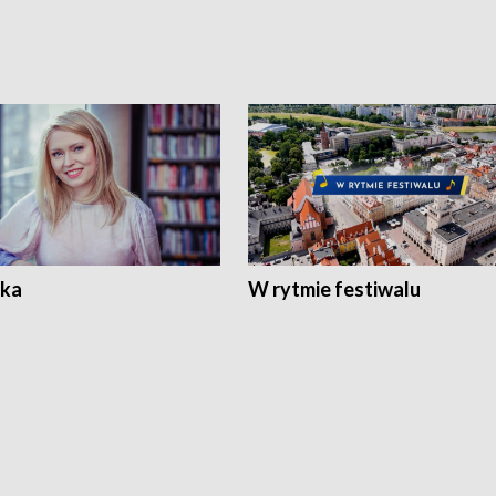
ka
W rytmie festiwalu