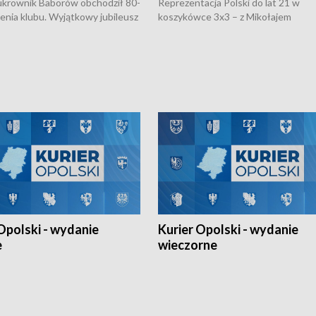
rownik Baborów obchodził 80-
Reprezentacja Polski do lat 21 w
nienia klubu. Wyjątkowy jubileusz
koszykówce 3x3 – z Mikołajem
 na sportowo. W programie
Kowalczykiem z opolskiego AZS-u 
 turnieju eliminacyjnym
składzie - wygrała dwa z trzech tur
h Mistrzostw w siatkówce
w ramach Ligi Narodów. Rywalizacja
 amatorów w Opolu oraz o
odbyła się w węgierskim Szolnok.
lejarza Opole. Zapraszamy!
Opolski - wydanie
Kurier Opolski - wydanie
e
wieczorne