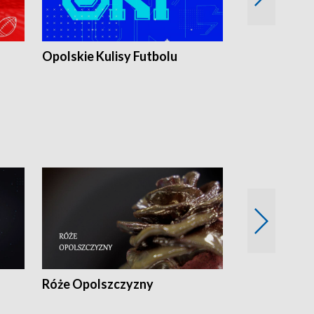
Opolskie Kulisy Futbolu
Złote chwile
sportu
Róże Opolszczyzny
Czas report