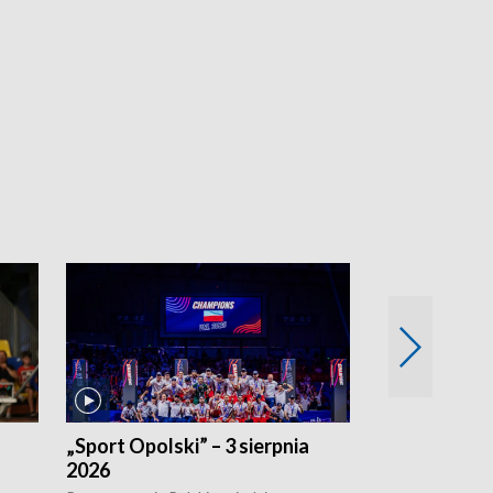
„Sport Opolski” – 3 sierpnia
„Sport Opolsk
2026
Reprezentacja P