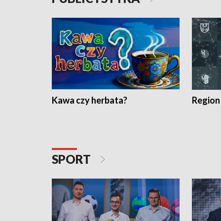
Kawa czy herbata?
Region
SPORT