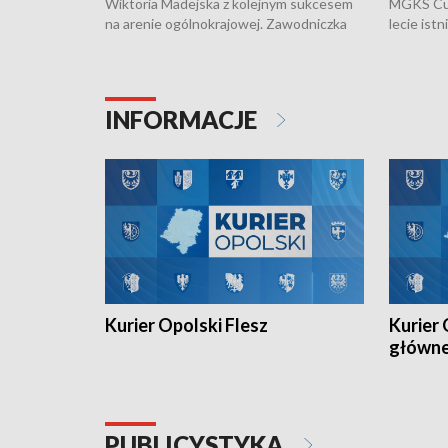
Wiktoria Madejska z kolejnym sukcesem
MGKS Cuk
na arenie ogólnokrajowej. Zawodniczka
lecie ist
Klubu Kolarskiego Ziemia Brzeska
odbył się
została podwójna Mistrzynią Polski
również o
Juniorów Młodszych w kolarstwie
Otwartyc
torowym.
plażowej
INFORMACJE
meczu Ko
Kurier Opolski Flesz
Kurier 
główn
PUBLICYSTYKA