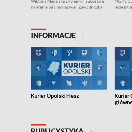
Wiktoria Madejska z kolejnym sukcesem
MGKS Cuk
na arenie ogólnokrajowej. Zawodniczka
lecie ist
Klubu Kolarskiego Ziemia Brzeska
odbył się
została podwójna Mistrzynią Polski
również o
Juniorów Młodszych w kolarstwie
Otwartyc
torowym.
plażowej
INFORMACJE
meczu Ko
Kurier Opolski Flesz
Kurier 
główn
PUBLICYSTYKA