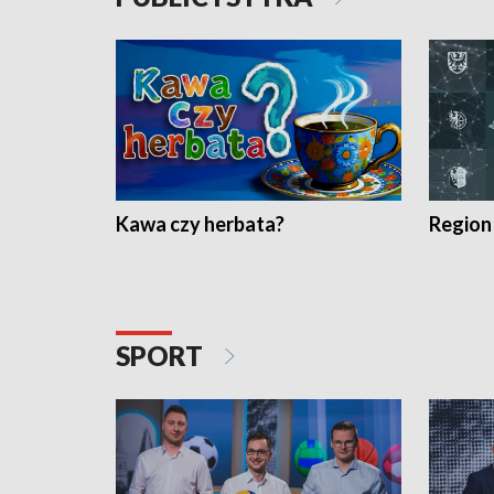
Kawa czy herbata?
Region
SPORT