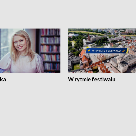
ka
W rytmie festiwalu