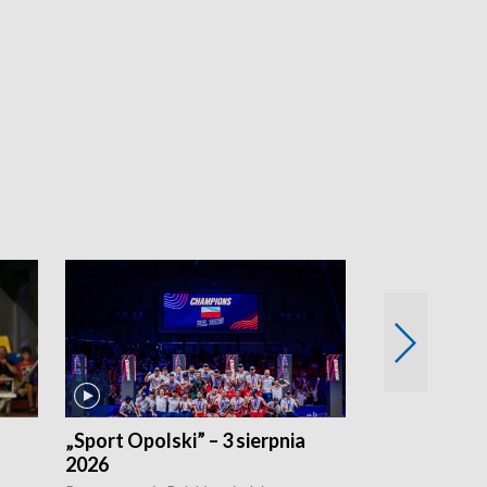
„Sport Opolski” – 3 sierpnia
„Sport Opolsk
2026
Reprezentacja P