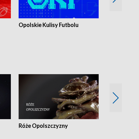
Opolskie Kulisy Futbolu
Złote chwile
sportu
Róże Opolszczyzny
Czas report