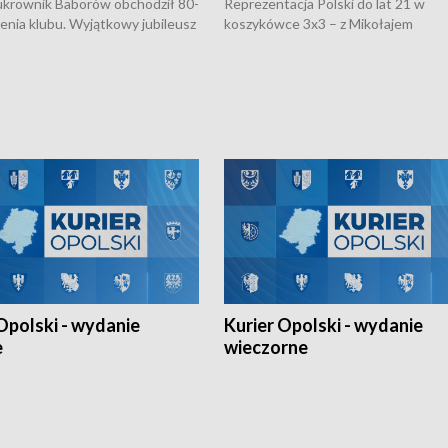
rownik Baborów obchodził 80-
Reprezentacja Polski do lat 21 w
nienia klubu. Wyjątkowy jubileusz
koszykówce 3x3 – z Mikołajem
 na sportowo. W programie
Kowalczykiem z opolskiego AZS-u 
 turnieju eliminacyjnym
składzie - wygrała dwa z trzech tur
h Mistrzostw w siatkówce
w ramach Ligi Narodów. Rywalizacja
 amatorów w Opolu oraz o
odbyła się w węgierskim Szolnok.
lejarza Opole. Zapraszamy!
Opolski - wydanie
Kurier Opolski - wydanie
e
wieczorne