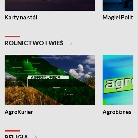
Karty na stół
Magiel Polity
ROLNICTWO I WIEŚ
AgroKurier
Agrobiznes
RELIGIA