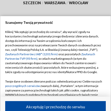
SZCZECIN
/
WARSZAWA
/
WROCŁAW
Szanujemy Twoją prywatność
Dołącz do nas:
Kliknij "Akceptuję i przechodzę do serwisu", aby wyrazić zgody na
korzystanie z technologii automatycznego śledzenia i zbierania danych,
TVP
dostęp do informacji na Twoim urządzeniu końcowym i ich
Abonament TVP
przechowywanie oraz na przetwarzanie Twoich danych osobowych przez
Regulamin TVP
nas, czyli Telewizję Polską S.A. w likwidacji (zwaną dalej również „TVP”),
Emisja w TVP
Zaufanych Partnerów z IAB* (1201 firm)
oraz pozostałych
Zaufanych
Polityka prywatności
Partnerów TVP (93 firm)
, w celach marketingowych (w tym do
Centrum informacji TVP
Moje zgody
zautomatyzowanego dopasowania reklam do Twoich zainteresowań i
mierzenia ich skuteczności) i pozostałych, które wskazujemy poniżej, a
Naziemna Telewizja Cyfrowa
Pomoc
także zgody na udostępnianie przez nas identyfikatora PPID do Google.
Sklep TVP
Biuro reklamy
Twoje dane osobowe zbierane podczas odwiedzania przez Ciebie naszych
Rada Programowa
poszczególnych serwisów
zwanych dalej „Portalem”, w tym informacje
Kontakt
zapisywane za pomocą technologii takich jak: pliki cookie, sygnalizatory
System NOS
WWW lub innych podobnych technologii umożliwiających świadczenie
dopasowanych i bezpiecznych usług, personalizację treści oraz reklam,
Informacje o nadawcy
Kanały
udostępnianie funkcji mediów społecznościowych oraz analizowanie
Akceptuję i przechodzę do serwisu
ruchu w Internecie.
Program dla prasy