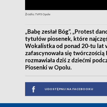
Źródło: TVP3 Opole
„Babę zesłał Bóg”, „Protest danc
tytułów piosenek, które najczęś
Wokalistka od ponad 20-tu lat w
zafascynowała się twórczością 
rozmawiała dziś z dziećmi pod
Piosenki w Opolu.
UDOSTĘPNIJ NA FACEBOOKU