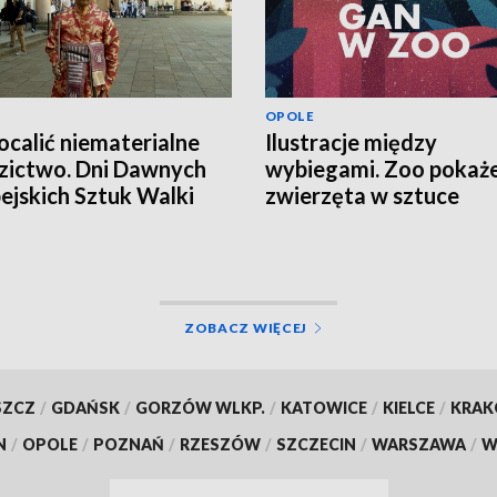
OPOLE
ocalić niematerialne
Ilustracje między
zictwo. Dni Dawnych
wybiegami. Zoo pokaż
ejskich Sztuk Walki
zwierzęta w sztuce
ZOBACZ WIĘCEJ
SZCZ
/
GDAŃSK
/
GORZÓW WLKP.
/
KATOWICE
/
KIELCE
/
KRA
N
/
OPOLE
/
POZNAŃ
/
RZESZÓW
/
SZCZECIN
/
WARSZAWA
/
W