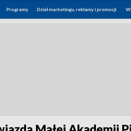
Programy
Dział marketingu, reklamy i promocji
Wi
iazdą Małej Akademii P