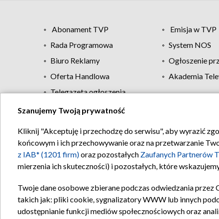
Abonament TVP
Emisja w TVP
Rada Programowa
System NOS
Biuro Reklamy
Ogłoszenie pr
Oferta Handlowa
Akademia Tele
Telegazeta ogłoszenia
Szanujemy Twoją prywatność
Regulamin TVP
Kliknij "Akceptuję i przechodzę do serwisu", aby wyrazić zg
końcowym i ich przechowywanie oraz na przetwarzanie Twoich
z IAB* (1201 firm)
oraz pozostałych
Zaufanych Partnerów T
mierzenia ich skuteczności) i pozostałych, które wskazujemy
Twoje dane osobowe zbierane podczas odwiedzania przez 
takich jak: pliki cookie, sygnalizatory WWW lub innych pod
udostępnianie funkcji mediów społecznościowych oraz anali