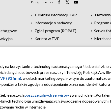
Dołącz do nas:
Centrum informacji TVP
Naziemna
Informacje o nadawcy
Program d
zetargowe
Zgłoś program (ROPAT)
Serwis fo
wizyjna
Kariera w TVP
Merchandi
Polityka prywatności
Moje zgody
Pomoc
Biuro re
ody na korzystanie z technologii automatycznego śledzenia i zbie
 danych osobowych przez nas, czyli Telewizję Polską S.A. w likw
VP (93 firm)
, w celach marketingowych (w tym do zautomatyzow
 poniżej, a także zgody na udostępnianie przez nas identyfikator
Ciebie naszych
poszczególnych serwisów
zwanych dalej „Portalem
obnych technologii umożliwiających świadczenie dopasowanych i be
zowanie ruchu w Internecie.