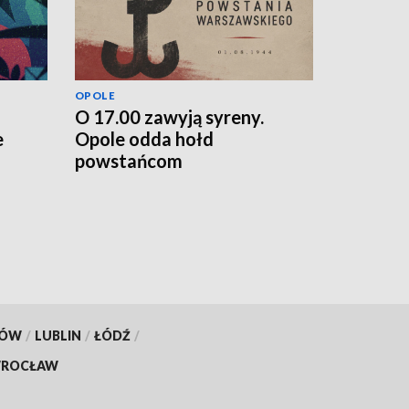
OPOLE
O 17.00 zawyją syreny.
e
Opole odda hołd
powstańcom
KÓW
/
LUBLIN
/
ŁÓDŹ
/
ROCŁAW