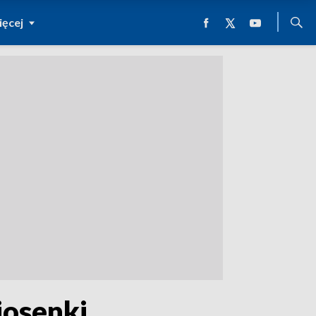
ęcej
iosenki