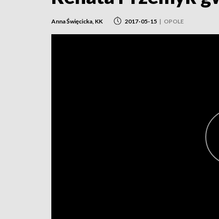
Anna Święcicka, KK
2017-05-15
|
OPOLE