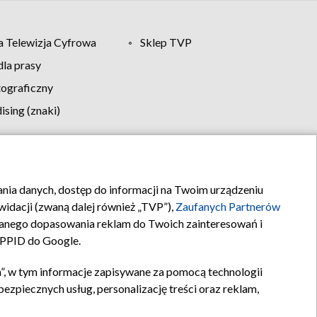
 Telewizja Cyfrowa
Sklep TVP
la prasy
tograficzny
sing (znaki)
klamy
Kontakt
rania danych, dostęp do informacji na Twoim urządzeniu
idacji (zwaną dalej również „TVP”),
Zaufanych Partnerów
anego dopasowania reklam do Twoich zainteresowań i
a PPID do Google.
”, w tym informacje zapisywane za pomocą technologii
zpiecznych usług, personalizację treści oraz reklam,