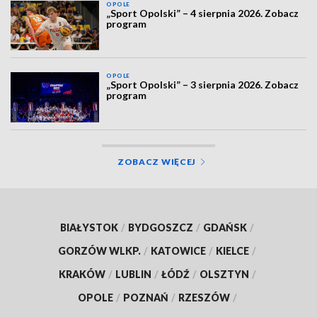
OPOLE
„Sport Opolski” – 4 sierpnia 2026. Zobacz
program
OPOLE
„Sport Opolski” – 3 sierpnia 2026. Zobacz
program
ZOBACZ WIĘCEJ
BIAŁYSTOK
/
BYDGOSZCZ
/
GDAŃSK
/
GORZÓW WLKP.
/
KATOWICE
/
KIELCE
/
KRAKÓW
/
LUBLIN
/
ŁÓDŹ
/
OLSZTYN
/
OPOLE
/
POZNAŃ
/
RZESZÓW
/