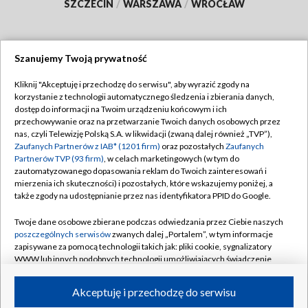
SZCZECIN
/
WARSZAWA
/
WROCŁAW
Szanujemy Twoją prywatność
Dołącz do nas:
Kliknij "Akceptuję i przechodzę do serwisu", aby wyrazić zgody na
korzystanie z technologii automatycznego śledzenia i zbierania danych,
TVP
dostęp do informacji na Twoim urządzeniu końcowym i ich
Abonament TVP
przechowywanie oraz na przetwarzanie Twoich danych osobowych przez
Regulamin TVP
nas, czyli Telewizję Polską S.A. w likwidacji (zwaną dalej również „TVP”),
Emisja w TVP
Polityka prywatności
Zaufanych Partnerów z IAB* (1201 firm)
oraz pozostałych
Zaufanych
Partnerów TVP (93 firm)
, w celach marketingowych (w tym do
Centrum informacji TVP
Moje zgody
zautomatyzowanego dopasowania reklam do Twoich zainteresowań i
mierzenia ich skuteczności) i pozostałych, które wskazujemy poniżej, a
Naziemna Telewizja Cyfrowa
Pomoc
także zgody na udostępnianie przez nas identyfikatora PPID do Google.
Sklep TVP
Biuro reklamy
Twoje dane osobowe zbierane podczas odwiedzania przez Ciebie naszych
Rada Programowa
Kontakt
poszczególnych serwisów
zwanych dalej „Portalem”, w tym informacje
zapisywane za pomocą technologii takich jak: pliki cookie, sygnalizatory
System NOS
WWW lub innych podobnych technologii umożliwiających świadczenie
dopasowanych i bezpiecznych usług, personalizację treści oraz reklam,
Informacje o nadawcy
Kanały
udostępnianie funkcji mediów społecznościowych oraz analizowanie
Akceptuję i przechodzę do serwisu
ruchu w Internecie.
Program dla prasy