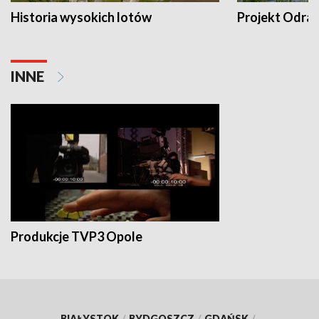
Historia wysokich lotów
Projekt Odra
INNE
Produkcje TVP3 Opole
BIAŁYSTOK
/
BYDGOSZCZ
/
GDAŃSK
/