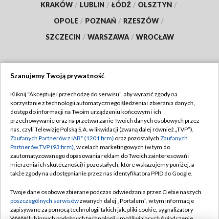
KRAKÓW
/
LUBLIN
/
ŁÓDŹ
/
OLSZTYN
/
OPOLE
/
POZNAŃ
/
RZESZÓW
/
SZCZECIN
/
WARSZAWA
/
WROCŁAW
Szanujemy Twoją prywatność
Dołącz do nas:
Kliknij "Akceptuję i przechodzę do serwisu", aby wyrazić zgody na
korzystanie z technologii automatycznego śledzenia i zbierania danych,
TVP
dostęp do informacji na Twoim urządzeniu końcowym i ich
Abonament TVP
przechowywanie oraz na przetwarzanie Twoich danych osobowych przez
Regulamin TVP
nas, czyli Telewizję Polską S.A. w likwidacji (zwaną dalej również „TVP”),
Emisja w TVP
Zaufanych Partnerów z IAB* (1201 firm)
oraz pozostałych
Zaufanych
Polityka prywatności
Partnerów TVP (93 firm)
, w celach marketingowych (w tym do
Centrum informacji TVP
Moje zgody
zautomatyzowanego dopasowania reklam do Twoich zainteresowań i
mierzenia ich skuteczności) i pozostałych, które wskazujemy poniżej, a
Naziemna Telewizja Cyfrowa
Pomoc
także zgody na udostępnianie przez nas identyfikatora PPID do Google.
Sklep TVP
Biuro reklamy
Twoje dane osobowe zbierane podczas odwiedzania przez Ciebie naszych
Rada Programowa
poszczególnych serwisów
zwanych dalej „Portalem”, w tym informacje
Kontakt
zapisywane za pomocą technologii takich jak: pliki cookie, sygnalizatory
System NOS
WWW lub innych podobnych technologii umożliwiających świadczenie