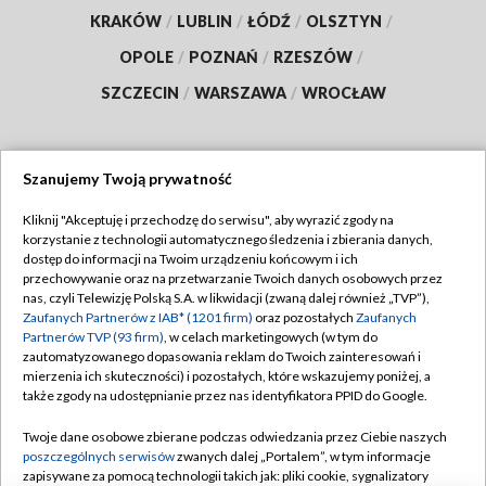
KRAKÓW
/
LUBLIN
/
ŁÓDŹ
/
OLSZTYN
/
OPOLE
/
POZNAŃ
/
RZESZÓW
/
SZCZECIN
/
WARSZAWA
/
WROCŁAW
Szanujemy Twoją prywatność
Dołącz do nas:
Kliknij "Akceptuję i przechodzę do serwisu", aby wyrazić zgody na
korzystanie z technologii automatycznego śledzenia i zbierania danych,
TVP
dostęp do informacji na Twoim urządzeniu końcowym i ich
Abonament TVP
przechowywanie oraz na przetwarzanie Twoich danych osobowych przez
Regulamin TVP
nas, czyli Telewizję Polską S.A. w likwidacji (zwaną dalej również „TVP”),
Emisja w TVP
Polityka prywatności
Zaufanych Partnerów z IAB* (1201 firm)
oraz pozostałych
Zaufanych
Partnerów TVP (93 firm)
, w celach marketingowych (w tym do
Centrum informacji TVP
Moje zgody
zautomatyzowanego dopasowania reklam do Twoich zainteresowań i
mierzenia ich skuteczności) i pozostałych, które wskazujemy poniżej, a
Naziemna Telewizja Cyfrowa
Pomoc
także zgody na udostępnianie przez nas identyfikatora PPID do Google.
Sklep TVP
Biuro reklamy
Twoje dane osobowe zbierane podczas odwiedzania przez Ciebie naszych
Rada Programowa
Kontakt
poszczególnych serwisów
zwanych dalej „Portalem”, w tym informacje
zapisywane za pomocą technologii takich jak: pliki cookie, sygnalizatory