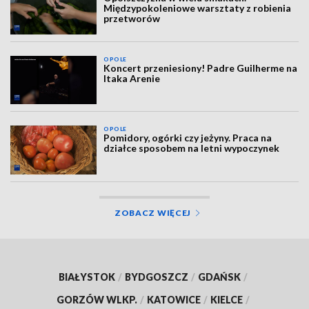
Międzypokoleniowe warsztaty z robienia
przetworów
OPOLE
Koncert przeniesiony! Padre Guilherme na
Itaka Arenie
OPOLE
Pomidory, ogórki czy jeżyny. Praca na
działce sposobem na letni wypoczynek
ZOBACZ WIĘCEJ
BIAŁYSTOK
/
BYDGOSZCZ
/
GDAŃSK
/
GORZÓW WLKP.
/
KATOWICE
/
KIELCE
/