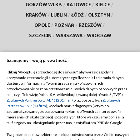
GORZÓW WLKP.
/
KATOWICE
/
KIELCE
/
KRAKÓW
/
LUBLIN
/
ŁÓDŹ
/
OLSZTYN
/
OPOLE
/
POZNAŃ
/
RZESZÓW
/
SZCZECIN
/
WARSZAWA
/
WROCŁAW
Szanujemy Twoją prywatność
Dołącz do nas:
Kliknij "Akceptuję i przechodzę do serwisu", aby wyrazić zgody na
korzystanie z technologii automatycznego śledzenia i zbierania danych,
TVP
dostęp do informacji na Twoim urządzeniu końcowym i ich
Abonament TVP
przechowywanie oraz na przetwarzanie Twoich danych osobowych przez
Regulamin TVP
nas, czyli Telewizję Polską S.A. w likwidacji (zwaną dalej również „TVP”),
Emisja w TVP
Zaufanych Partnerów z IAB* (1201 firm)
oraz pozostałych
Zaufanych
Polityka prywatności
Partnerów TVP (93 firm)
, w celach marketingowych (w tym do
Centrum informacji TVP
Moje zgody
zautomatyzowanego dopasowania reklam do Twoich zainteresowań i
mierzenia ich skuteczności) i pozostałych, które wskazujemy poniżej, a
Naziemna Telewizja Cyfrowa
Pomoc
także zgody na udostępnianie przez nas identyfikatora PPID do Google.
Sklep TVP
Biuro reklamy
Twoje dane osobowe zbierane podczas odwiedzania przez Ciebie naszych
Rada Programowa