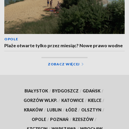
OPOLE
Plaże otwarte tylko przez miesiąc? Nowe prawo wodne
ZOBACZ WIĘCEJ
BIAŁYSTOK
/
BYDGOSZCZ
/
GDAŃSK
/
GORZÓW WLKP.
/
KATOWICE
/
KIELCE
/
KRAKÓW
/
LUBLIN
/
ŁÓDŹ
/
OLSZTYN
/
OPOLE
/
POZNAŃ
/
RZESZÓW
/
SZCZECIN
/
WARSZAWA
/
WROCŁAW