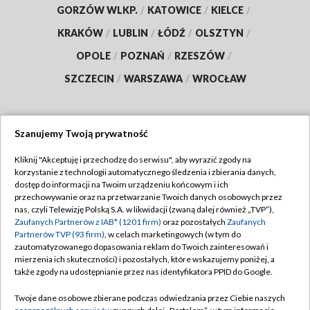
GORZÓW WLKP.
/
KATOWICE
/
KIELCE
/
KRAKÓW
/
LUBLIN
/
ŁÓDŹ
/
OLSZTYN
/
OPOLE
/
POZNAŃ
/
RZESZÓW
/
SZCZECIN
/
WARSZAWA
/
WROCŁAW
Szanujemy Twoją prywatność
Dołącz do nas:
Kliknij "Akceptuję i przechodzę do serwisu", aby wyrazić zgody na
korzystanie z technologii automatycznego śledzenia i zbierania danych,
TVP
dostęp do informacji na Twoim urządzeniu końcowym i ich
Abonament TVP
przechowywanie oraz na przetwarzanie Twoich danych osobowych przez
Regulamin TVP
nas, czyli Telewizję Polską S.A. w likwidacji (zwaną dalej również „TVP”),
Emisja w TVP
Zaufanych Partnerów z IAB* (1201 firm)
oraz pozostałych
Zaufanych
Polityka prywatności
Partnerów TVP (93 firm)
, w celach marketingowych (w tym do
Centrum informacji TVP
Moje zgody
zautomatyzowanego dopasowania reklam do Twoich zainteresowań i
mierzenia ich skuteczności) i pozostałych, które wskazujemy poniżej, a
Naziemna Telewizja Cyfrowa
Pomoc
także zgody na udostępnianie przez nas identyfikatora PPID do Google.
Sklep TVP
Biuro reklamy
Twoje dane osobowe zbierane podczas odwiedzania przez Ciebie naszych
Rada Programowa