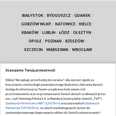
BIAŁYSTOK
/
BYDGOSZCZ
/
GDAŃSK
/
GORZÓW WLKP.
/
KATOWICE
/
KIELCE
/
KRAKÓW
/
LUBLIN
/
ŁÓDŹ
/
OLSZTYN
/
OPOLE
/
POZNAŃ
/
RZESZÓW
/
SZCZECIN
/
WARSZAWA
/
WROCŁAW
Szanujemy Twoją prywatność
Dołącz do nas:
Kliknij "Akceptuję i przechodzę do serwisu", aby wyrazić zgody na
korzystanie z technologii automatycznego śledzenia i zbierania danych,
TVP
dostęp do informacji na Twoim urządzeniu końcowym i ich
Abonament TVP
przechowywanie oraz na przetwarzanie Twoich danych osobowych przez
Regulamin TVP
nas, czyli Telewizję Polską S.A. w likwidacji (zwaną dalej również „TVP”),
Emisja w TVP
Zaufanych Partnerów z IAB* (1201 firm)
oraz pozostałych
Zaufanych
Polityka prywatności
Partnerów TVP (93 firm)
, w celach marketingowych (w tym do
Centrum informacji TVP
Moje zgody
zautomatyzowanego dopasowania reklam do Twoich zainteresowań i