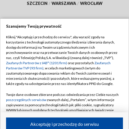
SZCZECIN
/
WARSZAWA
/
WROCŁAW
Szanujemy Twoją prywatność
Dołącz do nas:
Kliknij "Akceptuję i przechodzę do serwisu", aby wyrazić zgody na
korzystanie z technologii automatycznego śledzenia i zbierania danych,
TVP
dostęp do informacji na Twoim urządzeniu końcowym i ich
Abonament TVP
przechowywanie oraz na przetwarzanie Twoich danych osobowych przez
Regulamin TVP
nas, czyli Telewizję Polską S.A. w likwidacji (zwaną dalej również „TVP”),
Emisja w TVP
Zaufanych Partnerów z IAB* (1201 firm)
oraz pozostałych
Zaufanych
Polityka prywatności
Partnerów TVP (93 firm)
, w celach marketingowych (w tym do
Centrum informacji TVP
Moje zgody
zautomatyzowanego dopasowania reklam do Twoich zainteresowań i
mierzenia ich skuteczności) i pozostałych, które wskazujemy poniżej, a
Naziemna Telewizja Cyfrowa
Pomoc
także zgody na udostępnianie przez nas identyfikatora PPID do Google.
Sklep TVP
Biuro reklamy
Twoje dane osobowe zbierane podczas odwiedzania przez Ciebie naszych
Rada Programowa
poszczególnych serwisów
zwanych dalej „Portalem”, w tym informacje
Kontakt
zapisywane za pomocą technologii takich jak: pliki cookie, sygnalizatory
System NOS
WWW lub innych podobnych technologii umożliwiających świadczenie
dopasowanych i bezpiecznych usług, personalizację treści oraz reklam,
Informacje o nadawcy
Kanały
udostępnianie funkcji mediów społecznościowych oraz analizowanie
Akceptuję i przechodzę do serwisu
ruchu w Internecie.
Program dla prasy