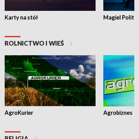
Karty na stół
Magiel Polity
ROLNICTWO I WIEŚ
AgroKurier
Agrobiznes
RELIGIA