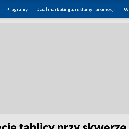
Programy
Dział marketingu, reklamy i promocji
Wi
cie tablicy przy skwerze