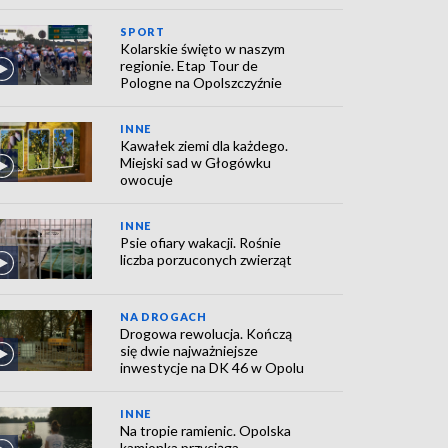
SPORT
Kolarskie święto w naszym
regionie. Etap Tour de
Pologne na Opolszczyźnie
INNE
Kawałek ziemi dla każdego.
Miejski sad w Głogówku
owocuje
INNE
Psie ofiary wakacji. Rośnie
liczba porzuconych zwierząt
NA DROGACH
Drogowa rewolucja. Kończą
się dwie najważniejsze
inwestycje na DK 46 w Opolu
INNE
Na tropie ramienic. Opolska
kamionka przyciąga