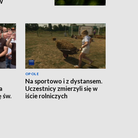
w
OPOLE
Na sportowo i z dystansem.
a
Uczestnicy zmierzyli się w
 św.
iście rolniczych
konkurencjach