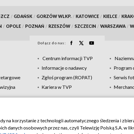
SZCZ
/
GDAŃSK
/
GORZÓW WLKP.
/
KATOWICE
/
KIELCE
/
KRA
N
/
OPOLE
/
POZNAŃ
/
RZESZÓW
/
SZCZECIN
/
WARSZAWA
/
W
Dołącz do nas:
Centrum informacji TVP
Naziemna
Informacje o nadawcy
Program d
zetargowe
Zgłoś program (ROPAT)
Serwis fo
wizyjna
Kariera w TVP
Merchandi
Polityka prywatności
Moje zgody
Pomoc
Biuro re
ody na korzystanie z technologii automatycznego śledzenia i zbie
 danych osobowych przez nas, czyli Telewizję Polską S.A. w likw