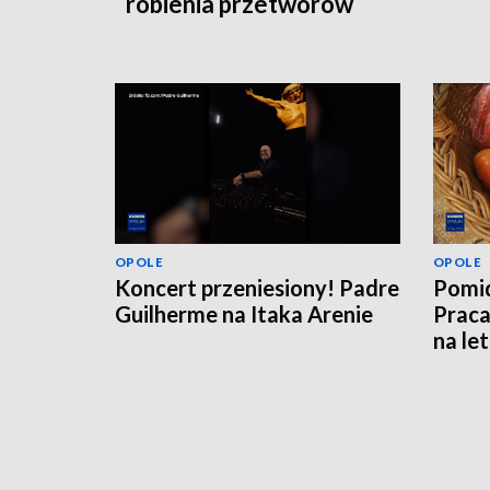
robienia przetworów
OPOLE
OPOLE
Koncert przeniesiony! Padre
Pomid
Guilherme na Itaka Arenie
Praca
na le