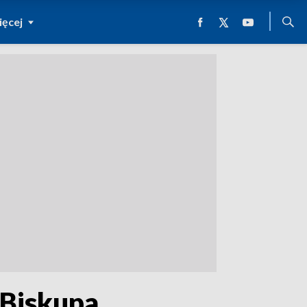
ęcej
 Biskupa