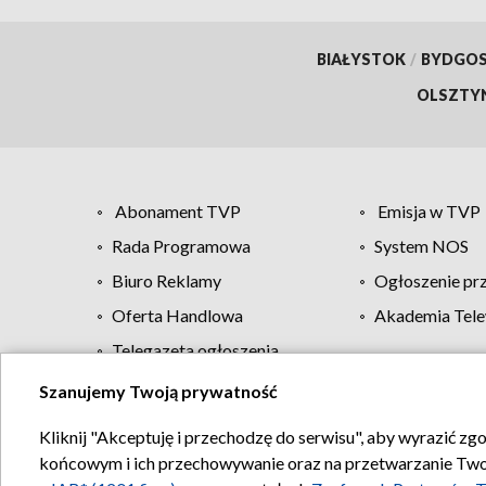
BIAŁYSTOK
/
BYDGO
OLSZTY
Abonament TVP
Emisja w TVP
Rada Programowa
System NOS
Biuro Reklamy
Ogłoszenie pr
Oferta Handlowa
Akademia Tele
Telegazeta ogłoszenia
Szanujemy Twoją prywatność
Regulamin TVP
Kliknij "Akceptuję i przechodzę do serwisu", aby wyrazić zg
końcowym i ich przechowywanie oraz na przetwarzanie Twoich