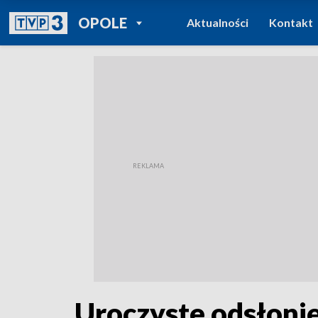
POWRÓT DO
OPOLE
Aktualności
Kontakt
TVP REGIONY
Uroczyste odsłonię