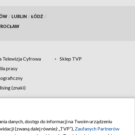
KÓW
/
LUBLIN
/
ŁÓDŹ
/
ROCŁAW
 Telewizja Cyfrowa
Sklep TVP
la prasy
tograficzny
sing (znaki)
klamy
Kontakt
rania danych, dostęp do informacji na Twoim urządzeniu
idacji (zwaną dalej również „TVP”),
Zaufanych Partnerów