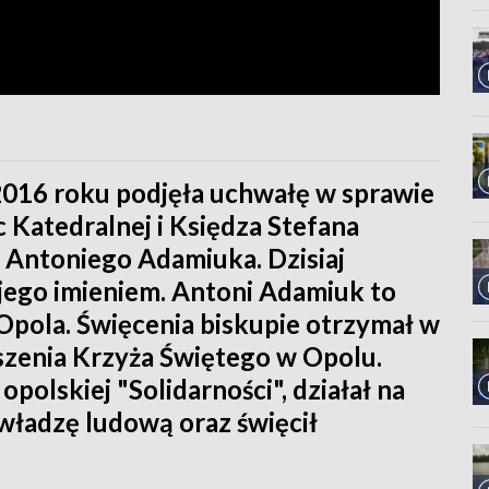
2016 roku podjęła uchwałę w sprawie
c Katedralnej i Księdza Stefana
Antoniego Adamiuka. Dzisiaj
 jego imieniem. Antoni Adamiuk to
 Opola. Święcenia biskupie otrzymał w
zenia Krzyża Świętego w Opolu.
olskiej "Solidarności", działał na
władzę ludową oraz święcił