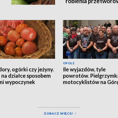
robienia przetworó
OPOLE
ory, ogórki czy jeżyny.
Ile wyjazdów, tyle
 na działce sposobem
powrotów. Pielgrzymk
tni wypoczynek
motocyklistów na Górę
Anny
ZOBACZ WIĘCEJ