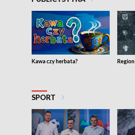
Kawa czy herbata?
Region
SPORT