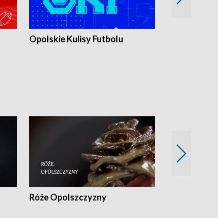
Opolskie Kulisy Futbolu
Złote chwile
sportu
Róże Opolszczyzny
Czas report