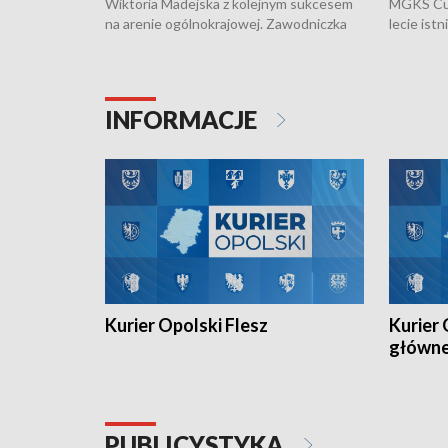
Wiktoria Madejska z kolejnym sukcesem
MGKS Cuk
na arenie ogólnokrajowej. Zawodniczka
lecie ist
Klubu Kolarskiego Ziemia Brzeska
odbył się
została podwójna Mistrzynią Polski
również o
Juniorów Młodszych w kolarstwie
Otwartyc
torowym.
plażowej
INFORMACJE
meczu Ko
Kurier Opolski Flesz
Kurier 
główn
PUBLICYSTYKA