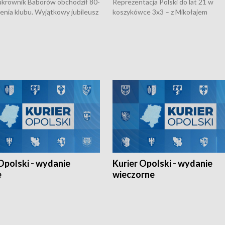
rownik Baborów obchodził 80-
Reprezentacja Polski do lat 21 w
nienia klubu. Wyjątkowy jubileusz
koszykówce 3x3 – z Mikołajem
 na sportowo. W programie
Kowalczykiem z opolskiego AZS-u 
 turnieju eliminacyjnym
składzie - wygrała dwa z trzech tur
h Mistrzostw w siatkówce
w ramach Ligi Narodów. Rywalizacja
 amatorów w Opolu oraz o
odbyła się w węgierskim Szolnok.
lejarza Opole. Zapraszamy!
Opolski - wydanie
Kurier Opolski - wydanie
e
wieczorne