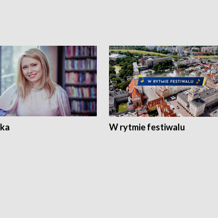
ka
W rytmie festiwalu