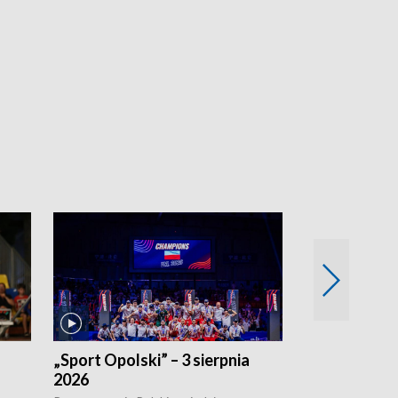
„Sport Opolski” – 3 sierpnia
„Sport Opolsk
2026
Reprezentacja P