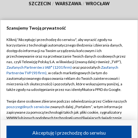
SZCZECIN
/
WARSZAWA
/
WROCŁAW
Szanujemy Twoją prywatność
Dołącz do nas:
Kliknij "Akceptuję i przechodzę do serwisu", aby wyrazić zgody na
korzystanie z technologii automatycznego śledzenia i zbierania danych,
TVP
dostęp do informacji na Twoim urządzeniu końcowym i ich
Abonament TVP
przechowywanie oraz na przetwarzanie Twoich danych osobowych przez
Regulamin TVP
nas, czyli Telewizję Polską S.A. w likwidacji (zwaną dalej również „TVP”),
Emisja w TVP
Zaufanych Partnerów z IAB* (1201 firm)
oraz pozostałych
Zaufanych
Polityka prywatności
Partnerów TVP (93 firm)
, w celach marketingowych (w tym do
Centrum informacji TVP
Moje zgody
zautomatyzowanego dopasowania reklam do Twoich zainteresowań i
mierzenia ich skuteczności) i pozostałych, które wskazujemy poniżej, a
Naziemna Telewizja Cyfrowa
Pomoc
także zgody na udostępnianie przez nas identyfikatora PPID do Google.
Sklep TVP
Biuro reklamy
Twoje dane osobowe zbierane podczas odwiedzania przez Ciebie naszych
Rada Programowa
poszczególnych serwisów
zwanych dalej „Portalem”, w tym informacje
Kontakt
zapisywane za pomocą technologii takich jak: pliki cookie, sygnalizatory
System NOS
WWW lub innych podobnych technologii umożliwiających świadczenie
dopasowanych i bezpiecznych usług, personalizację treści oraz reklam,
Informacje o nadawcy
Kanały
udostępnianie funkcji mediów społecznościowych oraz analizowanie
Akceptuję i przechodzę do serwisu
ruchu w Internecie.
Program dla prasy