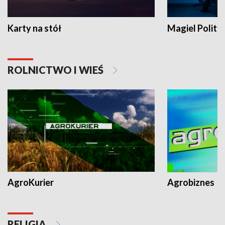
Karty na stół
Magiel Polity
ROLNICTWO I WIEŚ
AgroKurier
Agrobiznes
RELIGIA