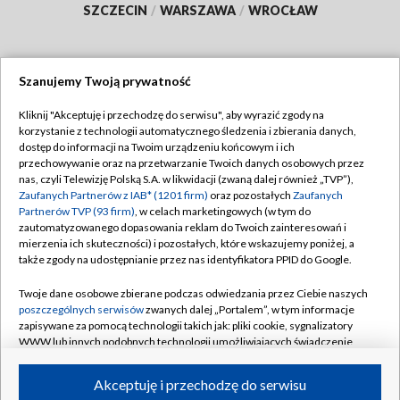
SZCZECIN
/
WARSZAWA
/
WROCŁAW
Szanujemy Twoją prywatność
Dołącz do nas:
Kliknij "Akceptuję i przechodzę do serwisu", aby wyrazić zgody na
korzystanie z technologii automatycznego śledzenia i zbierania danych,
TVP
dostęp do informacji na Twoim urządzeniu końcowym i ich
Abonament TVP
przechowywanie oraz na przetwarzanie Twoich danych osobowych przez
Regulamin TVP
nas, czyli Telewizję Polską S.A. w likwidacji (zwaną dalej również „TVP”),
Emisja w TVP
Zaufanych Partnerów z IAB* (1201 firm)
oraz pozostałych
Zaufanych
Polityka prywatności
Partnerów TVP (93 firm)
, w celach marketingowych (w tym do
Centrum informacji TVP
Moje zgody
zautomatyzowanego dopasowania reklam do Twoich zainteresowań i
mierzenia ich skuteczności) i pozostałych, które wskazujemy poniżej, a
Naziemna Telewizja Cyfrowa
Pomoc
także zgody na udostępnianie przez nas identyfikatora PPID do Google.
Sklep TVP
Biuro reklamy
Twoje dane osobowe zbierane podczas odwiedzania przez Ciebie naszych
Rada Programowa
poszczególnych serwisów
zwanych dalej „Portalem”, w tym informacje
Kontakt
zapisywane za pomocą technologii takich jak: pliki cookie, sygnalizatory
System NOS
WWW lub innych podobnych technologii umożliwiających świadczenie
dopasowanych i bezpiecznych usług, personalizację treści oraz reklam,
Informacje o nadawcy
Kanały
udostępnianie funkcji mediów społecznościowych oraz analizowanie
Akceptuję i przechodzę do serwisu
ruchu w Internecie.
Program dla prasy