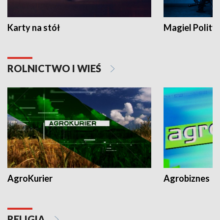
Karty na stół
Magiel Polity
ROLNICTWO I WIEŚ
AgroKurier
Agrobiznes
RELIGIA