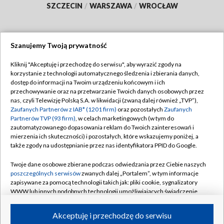
SZCZECIN
/
WARSZAWA
/
WROCŁAW
Szanujemy Twoją prywatność
Dołącz do nas:
Kliknij "Akceptuję i przechodzę do serwisu", aby wyrazić zgody na
korzystanie z technologii automatycznego śledzenia i zbierania danych,
TVP
dostęp do informacji na Twoim urządzeniu końcowym i ich
Abonament TVP
przechowywanie oraz na przetwarzanie Twoich danych osobowych przez
Regulamin TVP
nas, czyli Telewizję Polską S.A. w likwidacji (zwaną dalej również „TVP”),
Emisja w TVP
Zaufanych Partnerów z IAB* (1201 firm)
oraz pozostałych
Zaufanych
Polityka prywatności
Partnerów TVP (93 firm)
, w celach marketingowych (w tym do
Centrum informacji TVP
Moje zgody
zautomatyzowanego dopasowania reklam do Twoich zainteresowań i
mierzenia ich skuteczności) i pozostałych, które wskazujemy poniżej, a
Naziemna Telewizja Cyfrowa
Pomoc
także zgody na udostępnianie przez nas identyfikatora PPID do Google.
Sklep TVP
Biuro reklamy
Twoje dane osobowe zbierane podczas odwiedzania przez Ciebie naszych
Rada Programowa
poszczególnych serwisów
zwanych dalej „Portalem”, w tym informacje
Kontakt
zapisywane za pomocą technologii takich jak: pliki cookie, sygnalizatory
System NOS
WWW lub innych podobnych technologii umożliwiających świadczenie
dopasowanych i bezpiecznych usług, personalizację treści oraz reklam,
Informacje o nadawcy
Kanały
udostępnianie funkcji mediów społecznościowych oraz analizowanie
Akceptuję i przechodzę do serwisu
ruchu w Internecie.
Program dla prasy