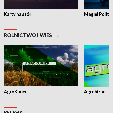
Karty na stół
Magiel Polity
ROLNICTWO I WIEŚ
AgroKurier
Agrobiznes
RELIGIA