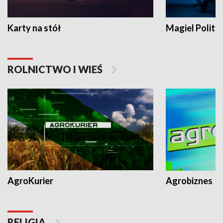
Karty na stół
Magiel Polity
ROLNICTWO I WIEŚ
AgroKurier
Agrobiznes
RELIGIA