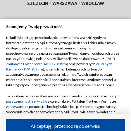
SZCZECIN
/
WARSZAWA
/
WROCŁAW
Szanujemy Twoją prywatność
Dołącz do nas:
Kliknij "Akceptuję i przechodzę do serwisu", aby wyrazić zgody na
korzystanie z technologii automatycznego śledzenia i zbierania danych,
TVP
dostęp do informacji na Twoim urządzeniu końcowym i ich
Abonament TVP
przechowywanie oraz na przetwarzanie Twoich danych osobowych przez
Regulamin TVP
nas, czyli Telewizję Polską S.A. w likwidacji (zwaną dalej również „TVP”),
Emisja w TVP
Zaufanych Partnerów z IAB* (1201 firm)
oraz pozostałych
Zaufanych
Polityka prywatności
Partnerów TVP (93 firm)
, w celach marketingowych (w tym do
Centrum informacji TVP
Moje zgody
zautomatyzowanego dopasowania reklam do Twoich zainteresowań i
mierzenia ich skuteczności) i pozostałych, które wskazujemy poniżej, a
Naziemna Telewizja Cyfrowa
Pomoc
także zgody na udostępnianie przez nas identyfikatora PPID do Google.
Sklep TVP
Biuro reklamy
Twoje dane osobowe zbierane podczas odwiedzania przez Ciebie naszych
Rada Programowa
poszczególnych serwisów
zwanych dalej „Portalem”, w tym informacje
Kontakt
zapisywane za pomocą technologii takich jak: pliki cookie, sygnalizatory
System NOS
WWW lub innych podobnych technologii umożliwiających świadczenie
dopasowanych i bezpiecznych usług, personalizację treści oraz reklam,
Informacje o nadawcy
Kanały
udostępnianie funkcji mediów społecznościowych oraz analizowanie
Akceptuję i przechodzę do serwisu
ruchu w Internecie.
Program dla prasy