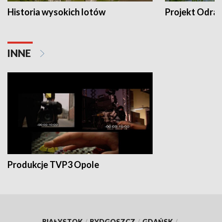
Historia wysokich lotów
Projekt Odra
INNE
Produkcje TVP3 Opole
BIAŁYSTOK
/
BYDGOSZCZ
/
GDAŃSK
/