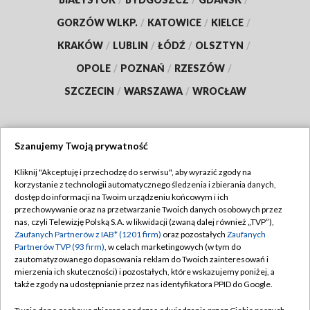
GORZÓW WLKP.
/
KATOWICE
/
KIELCE
/
KRAKÓW
/
LUBLIN
/
ŁÓDŹ
/
OLSZTYN
/
OPOLE
/
POZNAŃ
/
RZESZÓW
/
SZCZECIN
/
WARSZAWA
/
WROCŁAW
Szanujemy Twoją prywatność
Dołącz do nas:
Kliknij "Akceptuję i przechodzę do serwisu", aby wyrazić zgody na
korzystanie z technologii automatycznego śledzenia i zbierania danych,
TVP
dostęp do informacji na Twoim urządzeniu końcowym i ich
Abonament TVP
przechowywanie oraz na przetwarzanie Twoich danych osobowych przez
Regulamin TVP
nas, czyli Telewizję Polską S.A. w likwidacji (zwaną dalej również „TVP”),
Emisja w TVP
Zaufanych Partnerów z IAB* (1201 firm)
oraz pozostałych
Zaufanych
Polityka prywatności
Partnerów TVP (93 firm)
, w celach marketingowych (w tym do
Centrum informacji TVP
Moje zgody
zautomatyzowanego dopasowania reklam do Twoich zainteresowań i
mierzenia ich skuteczności) i pozostałych, które wskazujemy poniżej, a
Naziemna Telewizja Cyfrowa
Pomoc
także zgody na udostępnianie przez nas identyfikatora PPID do Google.
Sklep TVP
Biuro reklamy