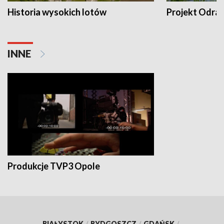
Historia wysokich lotów
Projekt Odra
INNE
Produkcje TVP3 Opole
BIAŁYSTOK
/
BYDGOSZCZ
/
GDAŃSK
/