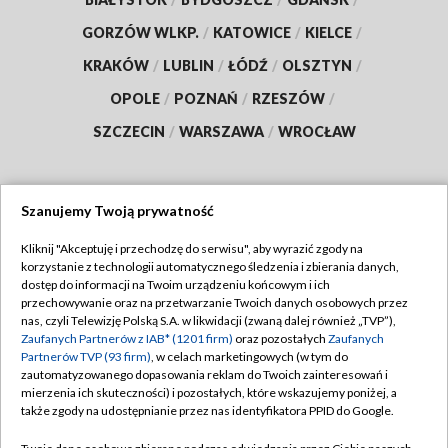
GORZÓW WLKP.
/
KATOWICE
/
KIELCE
/
KRAKÓW
/
LUBLIN
/
ŁÓDŹ
/
OLSZTYN
/
OPOLE
/
POZNAŃ
/
RZESZÓW
/
SZCZECIN
/
WARSZAWA
/
WROCŁAW
Szanujemy Twoją prywatność
Dołącz do nas:
Kliknij "Akceptuję i przechodzę do serwisu", aby wyrazić zgody na
korzystanie z technologii automatycznego śledzenia i zbierania danych,
TVP
dostęp do informacji na Twoim urządzeniu końcowym i ich
Abonament TVP
przechowywanie oraz na przetwarzanie Twoich danych osobowych przez
Regulamin TVP
nas, czyli Telewizję Polską S.A. w likwidacji (zwaną dalej również „TVP”),
Emisja w TVP
Zaufanych Partnerów z IAB* (1201 firm)
oraz pozostałych
Zaufanych
Polityka prywatności
Partnerów TVP (93 firm)
, w celach marketingowych (w tym do
Centrum informacji TVP
Moje zgody
zautomatyzowanego dopasowania reklam do Twoich zainteresowań i
mierzenia ich skuteczności) i pozostałych, które wskazujemy poniżej, a
Naziemna Telewizja Cyfrowa
Pomoc
także zgody na udostępnianie przez nas identyfikatora PPID do Google.
Sklep TVP
Biuro reklamy