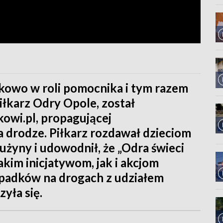
tkowo w roli pomocnika i tym razem
iłkarz Odry Opole, został
wi.pl, propagującej
 drodze. Piłkarz rozdawał dzieciom
żyny i udowodnił, że „Odra świeci
kim inicjatywom, jak i akcjom
ypadków na drogach z udziałem
yła się.