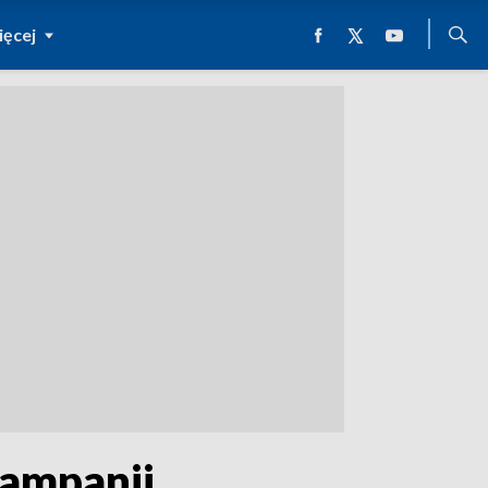
ęcej
ampanii