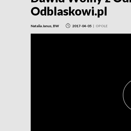
Odblaskowi.pl
Natalia Janus, BW
2017-04-05
|
OPOLE