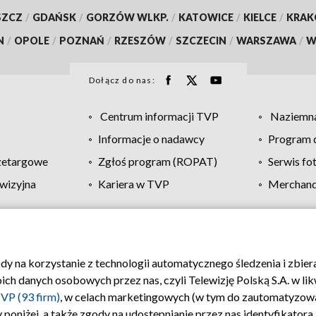
SZCZ
/
GDAŃSK
/
GORZÓW WLKP.
/
KATOWICE
/
KIELCE
/
KRA
N
/
OPOLE
/
POZNAŃ
/
RZESZÓW
/
SZCZECIN
/
WARSZAWA
/
W
Dołącz do nas:
Centrum informacji TVP
Naziemna
Informacje o nadawcy
Program d
zetargowe
Zgłoś program (ROPAT)
Serwis fo
wizyjna
Kariera w TVP
Merchandi
Polityka prywatności
Moje zgody
Pomoc
Biuro re
ody na korzystanie z technologii automatycznego śledzenia i zbie
 danych osobowych przez nas, czyli Telewizję Polską S.A. w likw
VP (93 firm)
, w celach marketingowych (w tym do zautomatyzow
 poniżej, a także zgody na udostępnianie przez nas identyfikator