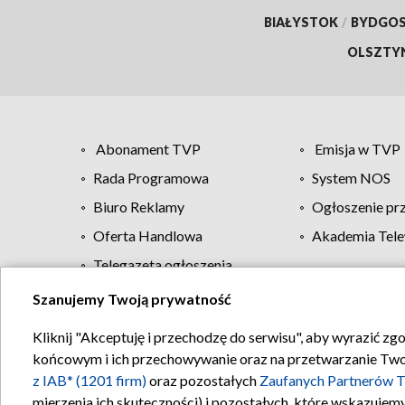
BIAŁYSTOK
/
BYDGO
OLSZTY
Abonament TVP
Emisja w TVP
Rada Programowa
System NOS
Biuro Reklamy
Ogłoszenie pr
Oferta Handlowa
Akademia Tele
Telegazeta ogłoszenia
Szanujemy Twoją prywatność
Regulamin TVP
Kliknij "Akceptuję i przechodzę do serwisu", aby wyrazić zg
końcowym i ich przechowywanie oraz na przetwarzanie Twoich
z IAB* (1201 firm)
oraz pozostałych
Zaufanych Partnerów T
mierzenia ich skuteczności) i pozostałych, które wskazujemy