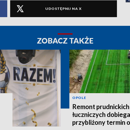
UDOSTĘPNIJ NA X
ZOBACZ TAKŻE
OPOLE
Remont prudnickich
łuczniczych dobieg
przybliżony termin 