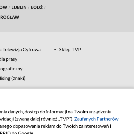
KÓW
/
LUBLIN
/
ŁÓDŹ
/
ROCŁAW
 Telewizja Cyfrowa
Sklep TVP
la prasy
tograficzny
sing (znaki)
klamy
Kontakt
rania danych, dostęp do informacji na Twoim urządzeniu
idacji (zwaną dalej również „TVP”),
Zaufanych Partnerów
anego dopasowania reklam do Twoich zainteresowań i
a PPID do Google.