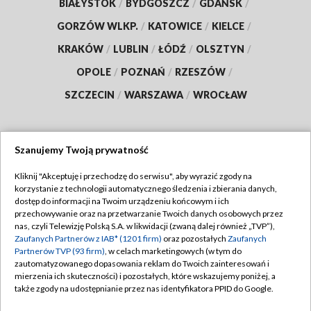
BIAŁYSTOK
/
BYDGOSZCZ
/
GDAŃSK
/
GORZÓW WLKP.
/
KATOWICE
/
KIELCE
/
KRAKÓW
/
LUBLIN
/
ŁÓDŹ
/
OLSZTYN
/
OPOLE
/
POZNAŃ
/
RZESZÓW
/
SZCZECIN
/
WARSZAWA
/
WROCŁAW
Szanujemy Twoją prywatność
Dołącz do nas:
Kliknij "Akceptuję i przechodzę do serwisu", aby wyrazić zgody na
korzystanie z technologii automatycznego śledzenia i zbierania danych,
TVP
dostęp do informacji na Twoim urządzeniu końcowym i ich
Abonament TVP
przechowywanie oraz na przetwarzanie Twoich danych osobowych przez
Regulamin TVP
nas, czyli Telewizję Polską S.A. w likwidacji (zwaną dalej również „TVP”),
Emisja w TVP
Polityka prywatności
Zaufanych Partnerów z IAB* (1201 firm)
oraz pozostałych
Zaufanych
Partnerów TVP (93 firm)
, w celach marketingowych (w tym do
Centrum informacji TVP
Moje zgody
zautomatyzowanego dopasowania reklam do Twoich zainteresowań i
mierzenia ich skuteczności) i pozostałych, które wskazujemy poniżej, a
Naziemna Telewizja Cyfrowa
Pomoc
także zgody na udostępnianie przez nas identyfikatora PPID do Google.
Sklep TVP
Biuro reklamy