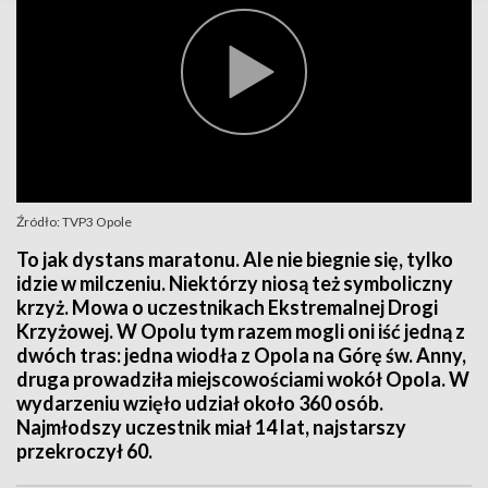
Źródło: TVP3 Opole
To jak dystans maratonu. Ale nie biegnie się, tylko
idzie w milczeniu. Niektórzy niosą też symboliczny
krzyż. Mowa o uczestnikach Ekstremalnej Drogi
Krzyżowej. W Opolu tym razem mogli oni iść jedną z
dwóch tras: jedna wiodła z Opola na Górę św. Anny,
druga prowadziła miejscowościami wokół Opola. W
wydarzeniu wzięło udział około 360 osób.
Najmłodszy uczestnik miał 14 lat, najstarszy
przekroczył 60.