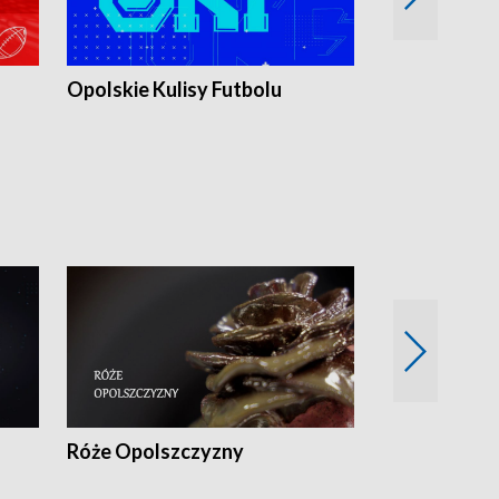
Opolskie Kulisy Futbolu
Złote chwile
sportu
Róże Opolszczyzny
Czas report