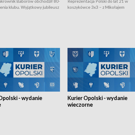
rownik Baborów obchodził 80-
Reprezentacja Polski do lat 21 w
nienia klubu. Wyjątkowy jubileusz
koszykówce 3x3 – z Mikołajem
 na sportowo. W programie
Kowalczykiem z opolskiego AZS-u 
 turnieju eliminacyjnym
składzie - wygrała dwa z trzech tur
h Mistrzostw w siatkówce
w ramach Ligi Narodów. Rywalizacja
 amatorów w Opolu oraz o
odbyła się w węgierskim Szolnok.
lejarza Opole. Zapraszamy!
Opolski - wydanie
Kurier Opolski - wydanie
e
wieczorne