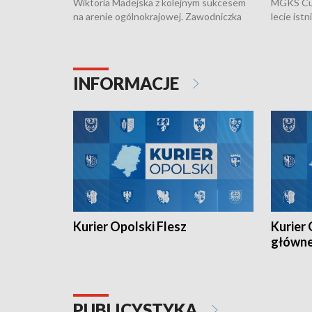
Wiktoria Madejska z kolejnym sukcesem
MGKS Cuk
na arenie ogólnokrajowej. Zawodniczka
lecie ist
Klubu Kolarskiego Ziemia Brzeska
odbył się
została podwójna Mistrzynią Polski
również o
Juniorów Młodszych w kolarstwie
Otwartyc
torowym.
plażowej
INFORMACJE
meczu Ko
Kurier Opolski Flesz
Kurier 
główn
PUBLICYSTYKA