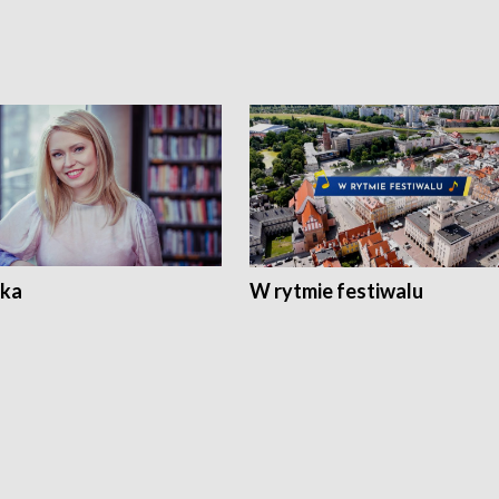
ka
W rytmie festiwalu