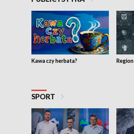
Kawa czy herbata?
Region
SPORT