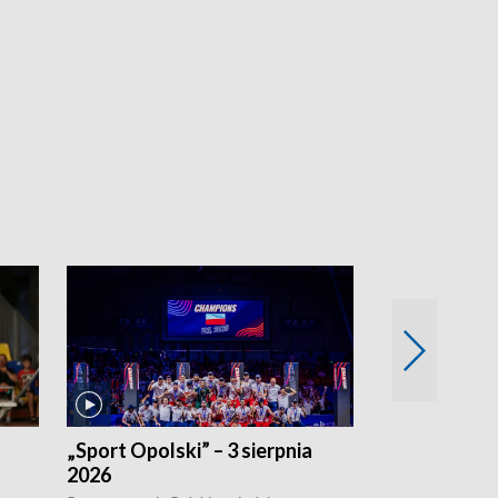
„Sport Opolski” – 3 sierpnia
„Sport Opolsk
2026
Reprezentacja P