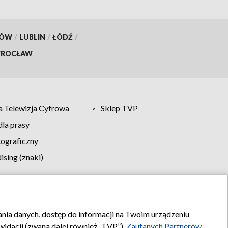
KÓW
/
LUBLIN
/
ŁÓDŹ
/
ROCŁAW
 Telewizja Cyfrowa
Sklep TVP
la prasy
tograficzny
sing (znaki)
klamy
Kontakt
rania danych, dostęp do informacji na Twoim urządzeniu
idacji (zwaną dalej również „TVP”),
Zaufanych Partnerów