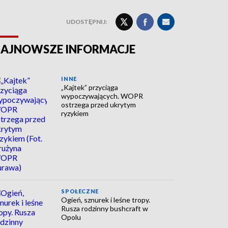
UDOSTĘPNIJ:
AJNOWSZE INFORMACJE
INNE
„Kajtek” przyciąga
wypoczywających. WOPR
ostrzega przed ukrytym
ryzykiem
SPOŁECZNE
Ogień, sznurek i leśne tropy.
Rusza rodzinny bushcraft w
Opolu