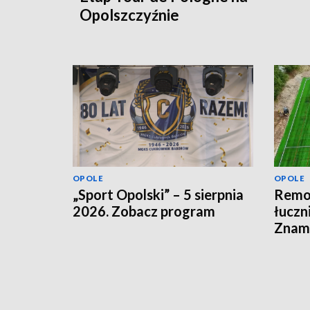
Opolszczyźnie
OPOLE
OPOLE
„Sport Opolski” – 5 sierpnia
Remon
2026. Zobacz program
łuczn
Znamy
otwar