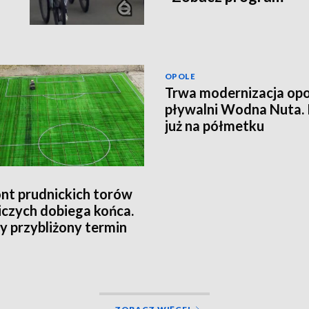
OPOLE
Trwa modernizacja opo
pływalni Wodna Nuta.
już na półmetku
t prudnickich torów
iczych dobiega końca.
 przybliżony termin
cia obiektu