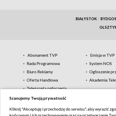
BIAŁYSTOK
/
BYDGO
OLSZTY
Abonament TVP
Emisja w TVP
Rada Programowa
System NOS
Biuro Reklamy
Ogłoszenie pr
Oferta Handlowa
Akademia Tele
Telegazeta ogłoszenia
Szanujemy Twoją prywatność
Regulamin TVP
Kliknij "Akceptuję i przechodzę do serwisu", aby wyrazić zg
końcowym i ich przechowywanie oraz na przetwarzanie Twoich