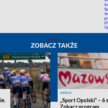
ZOBACZ TAKŻE
OPOLE
ie.
„Sport Opolski” – 6 
Zobacz program