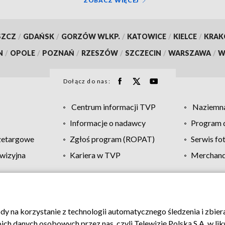
ZOBACZ WIĘCEJ
SZCZ
/
GDAŃSK
/
GORZÓW WLKP.
/
KATOWICE
/
KIELCE
/
KRA
N
/
OPOLE
/
POZNAŃ
/
RZESZÓW
/
SZCZECIN
/
WARSZAWA
/
W
Dołącz do nas:
Centrum informacji TVP
Naziemna
Informacje o nadawcy
Program d
zetargowe
Zgłoś program (ROPAT)
Serwis fo
wizyjna
Kariera w TVP
Merchandi
Polityka prywatności
Moje zgody
Pomoc
Biuro re
ody na korzystanie z technologii automatycznego śledzenia i zbie
 danych osobowych przez nas, czyli Telewizję Polską S.A. w likw