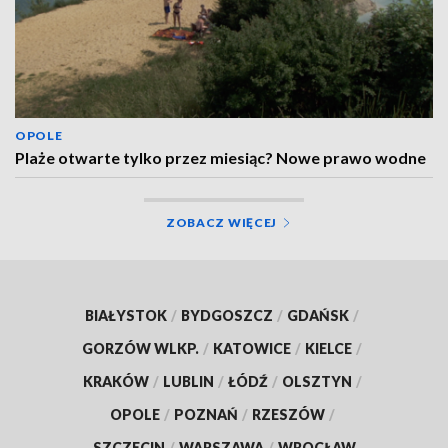
OPOLE
Plaże otwarte tylko przez miesiąc? Nowe prawo wodne
ZOBACZ WIĘCEJ
BIAŁYSTOK
/
BYDGOSZCZ
/
GDAŃSK
/
GORZÓW WLKP.
/
KATOWICE
/
KIELCE
/
KRAKÓW
/
LUBLIN
/
ŁÓDŹ
/
OLSZTYN
/
OPOLE
/
POZNAŃ
/
RZESZÓW
/
SZCZECIN
/
WARSZAWA
/
WROCŁAW