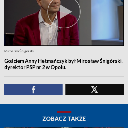
Mirosław Śnigórski
Gościem Anny Hetmańczyk był Mirosław Śnigórski,
dyrektor PSP nr 2 w Opolu.
ZOBACZ TAKŻE