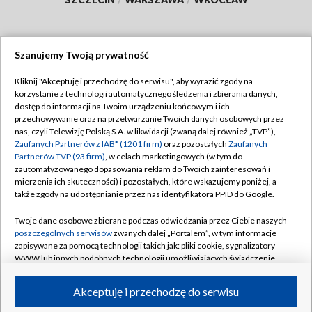
Szanujemy Twoją prywatność
Dołącz do nas:
Kliknij "Akceptuję i przechodzę do serwisu", aby wyrazić zgody na
korzystanie z technologii automatycznego śledzenia i zbierania danych,
TVP
dostęp do informacji na Twoim urządzeniu końcowym i ich
Abonament TVP
przechowywanie oraz na przetwarzanie Twoich danych osobowych przez
Regulamin TVP
nas, czyli Telewizję Polską S.A. w likwidacji (zwaną dalej również „TVP”),
Emisja w TVP
Zaufanych Partnerów z IAB* (1201 firm)
Polityka prywatności
oraz pozostałych
Zaufanych
Partnerów TVP (93 firm)
, w celach marketingowych (w tym do
Centrum informacji TVP
Moje zgody
zautomatyzowanego dopasowania reklam do Twoich zainteresowań i
mierzenia ich skuteczności) i pozostałych, które wskazujemy poniżej, a
Naziemna Telewizja Cyfrowa
Pomoc
także zgody na udostępnianie przez nas identyfikatora PPID do Google.
Sklep TVP
Biuro reklamy
Twoje dane osobowe zbierane podczas odwiedzania przez Ciebie naszych
Rada Programowa
poszczególnych serwisów
zwanych dalej „Portalem”, w tym informacje
Kontakt
zapisywane za pomocą technologii takich jak: pliki cookie, sygnalizatory
System NOS
WWW lub innych podobnych technologii umożliwiających świadczenie
dopasowanych i bezpiecznych usług, personalizację treści oraz reklam,
Informacje o nadawcy
Kanały
udostępnianie funkcji mediów społecznościowych oraz analizowanie
Akceptuję i przechodzę do serwisu
ruchu w Internecie.
Program dla prasy