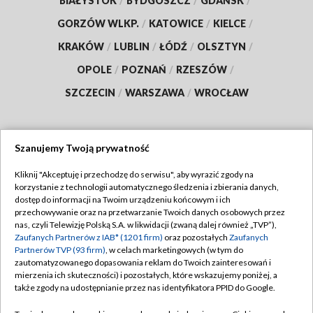
BIAŁYSTOK
/
BYDGOSZCZ
/
GDAŃSK
/
GORZÓW WLKP.
/
KATOWICE
/
KIELCE
/
KRAKÓW
/
LUBLIN
/
ŁÓDŹ
/
OLSZTYN
/
OPOLE
/
POZNAŃ
/
RZESZÓW
/
SZCZECIN
/
WARSZAWA
/
WROCŁAW
Szanujemy Twoją prywatność
Dołącz do nas:
Kliknij "Akceptuję i przechodzę do serwisu", aby wyrazić zgody na
korzystanie z technologii automatycznego śledzenia i zbierania danych,
TVP
dostęp do informacji na Twoim urządzeniu końcowym i ich
Abonament TVP
przechowywanie oraz na przetwarzanie Twoich danych osobowych przez
Regulamin TVP
nas, czyli Telewizję Polską S.A. w likwidacji (zwaną dalej również „TVP”),
Emisja w TVP
Polityka prywatności
Zaufanych Partnerów z IAB* (1201 firm)
oraz pozostałych
Zaufanych
Partnerów TVP (93 firm)
, w celach marketingowych (w tym do
Centrum informacji TVP
Moje zgody
zautomatyzowanego dopasowania reklam do Twoich zainteresowań i
mierzenia ich skuteczności) i pozostałych, które wskazujemy poniżej, a
Naziemna Telewizja Cyfrowa
Pomoc
także zgody na udostępnianie przez nas identyfikatora PPID do Google.
Sklep TVP
Biuro reklamy