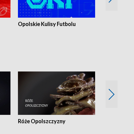
Opolskie Kulisy Futbolu
Złote chwile
sportu
Róże Opolszczyzny
Czas report