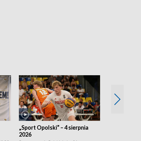
„Sport Opolski” – 4 sierpnia
„Sport Opolsk
2026
2026