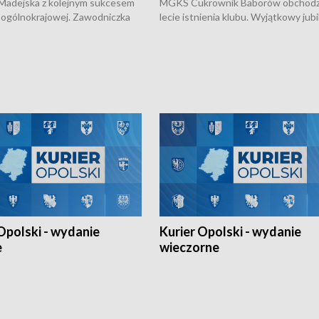
 Madejska z kolejnym sukcesem
MGKS Cukrownik Baborów obchodzi
 ogólnokrajowej. Zawodniczka
lecie istnienia klubu. Wyjątkowy jub
arskiego Ziemia Brzeska
odbył się na sportowo. W programie
odwójna Mistrzynią Polski
również o turnieju eliminacyjnym
 Młodszych w kolarstwie
Otwartych Mistrzostw w siatkówce
plażowej amatorów w Opolu oraz o
meczu Kolejarza Opole. Zapraszamy
Opolski - wydanie
Kurier Opolski - wydanie
e
wieczorne