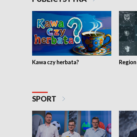
Kawa czy herbata?
Region
SPORT