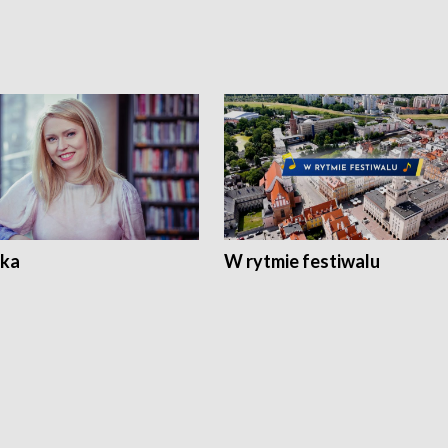
ka
W rytmie festiwalu