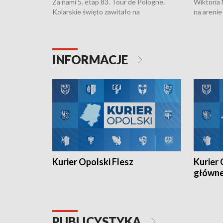
Za nami 5. etap 83. Tour de Pologne.
Wiktoria
Kolarskie święto zawitało na
na arenie
Opolszczyznę.
Klubu Kol
została p
Juniorów
torowym.
INFORMACJE
Kurier Opolski Flesz
Kurier 
główn
PUBLICYSTYKA