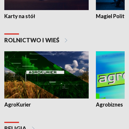
Karty na stół
Magiel Polity
ROLNICTWO I WIEŚ
AgroKurier
Agrobiznes
RELIGIA