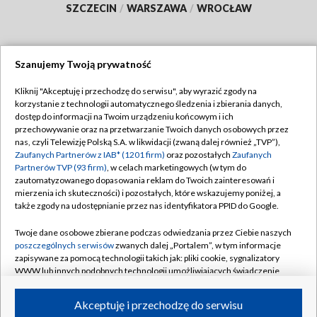
SZCZECIN
/
WARSZAWA
/
WROCŁAW
Szanujemy Twoją prywatność
Dołącz do nas:
Kliknij "Akceptuję i przechodzę do serwisu", aby wyrazić zgody na
korzystanie z technologii automatycznego śledzenia i zbierania danych,
TVP
dostęp do informacji na Twoim urządzeniu końcowym i ich
Abonament TVP
przechowywanie oraz na przetwarzanie Twoich danych osobowych przez
Regulamin TVP
nas, czyli Telewizję Polską S.A. w likwidacji (zwaną dalej również „TVP”),
Emisja w TVP
Zaufanych Partnerów z IAB* (1201 firm)
oraz pozostałych
Zaufanych
Polityka prywatności
Partnerów TVP (93 firm)
, w celach marketingowych (w tym do
Centrum informacji TVP
Moje zgody
zautomatyzowanego dopasowania reklam do Twoich zainteresowań i
mierzenia ich skuteczności) i pozostałych, które wskazujemy poniżej, a
Naziemna Telewizja Cyfrowa
Pomoc
także zgody na udostępnianie przez nas identyfikatora PPID do Google.
Sklep TVP
Biuro reklamy
Twoje dane osobowe zbierane podczas odwiedzania przez Ciebie naszych
Rada Programowa
poszczególnych serwisów
zwanych dalej „Portalem”, w tym informacje
Kontakt
zapisywane za pomocą technologii takich jak: pliki cookie, sygnalizatory
System NOS
WWW lub innych podobnych technologii umożliwiających świadczenie
dopasowanych i bezpiecznych usług, personalizację treści oraz reklam,
Informacje o nadawcy
Kanały
udostępnianie funkcji mediów społecznościowych oraz analizowanie
Akceptuję i przechodzę do serwisu
ruchu w Internecie.
Program dla prasy