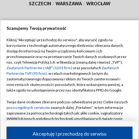
SZCZECIN
/
WARSZAWA
/
WROCŁAW
Szanujemy Twoją prywatność
Dołącz do nas:
Kliknij "Akceptuję i przechodzę do serwisu", aby wyrazić zgody na
korzystanie z technologii automatycznego śledzenia i zbierania danych,
TVP
dostęp do informacji na Twoim urządzeniu końcowym i ich
Abonament TVP
przechowywanie oraz na przetwarzanie Twoich danych osobowych przez
Regulamin TVP
nas, czyli Telewizję Polską S.A. w likwidacji (zwaną dalej również „TVP”),
Emisja w TVP
Zaufanych Partnerów z IAB* (1201 firm)
oraz pozostałych
Zaufanych
Polityka prywatności
Partnerów TVP (93 firm)
, w celach marketingowych (w tym do
Centrum informacji TVP
Moje zgody
zautomatyzowanego dopasowania reklam do Twoich zainteresowań i
mierzenia ich skuteczności) i pozostałych, które wskazujemy poniżej, a
Naziemna Telewizja Cyfrowa
Pomoc
także zgody na udostępnianie przez nas identyfikatora PPID do Google.
Sklep TVP
Biuro reklamy
Twoje dane osobowe zbierane podczas odwiedzania przez Ciebie naszych
Rada Programowa
poszczególnych serwisów
zwanych dalej „Portalem”, w tym informacje
Kontakt
zapisywane za pomocą technologii takich jak: pliki cookie, sygnalizatory
System NOS
WWW lub innych podobnych technologii umożliwiających świadczenie
dopasowanych i bezpiecznych usług, personalizację treści oraz reklam,
Informacje o nadawcy
Kanały
udostępnianie funkcji mediów społecznościowych oraz analizowanie
Akceptuję i przechodzę do serwisu
ruchu w Internecie.
Program dla prasy