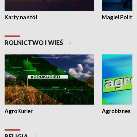
Karty na stół
Magiel Polity
ROLNICTWO I WIEŚ
AgroKurier
Agrobiznes
RELIGIA